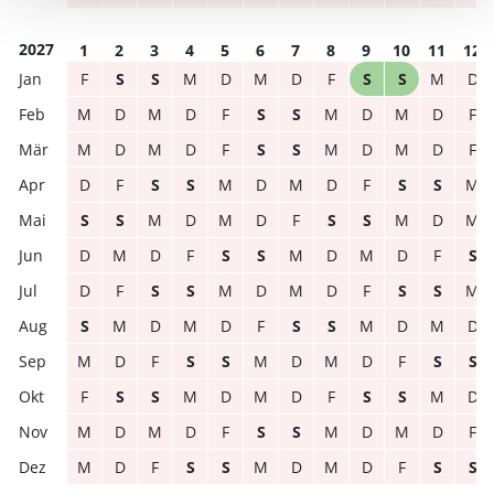
2027
1
2
3
4
5
6
7
8
9
10
11
12
F
S
S
M
D
M
D
F
S
S
M
D
M
D
M
D
F
S
S
M
D
M
D
F
M
D
M
D
F
S
S
M
D
M
D
F
D
F
S
S
M
D
M
D
F
S
S
M
S
S
M
D
M
D
F
S
S
M
D
M
D
M
D
F
S
S
M
D
M
D
F
S
D
F
S
S
M
D
M
D
F
S
S
M
S
M
D
M
D
F
S
S
M
D
M
D
M
D
F
S
S
M
D
M
D
F
S
S
F
S
S
M
D
M
D
F
S
S
M
D
M
D
M
D
F
S
S
M
D
M
D
F
M
D
F
S
S
M
D
M
D
F
S
S