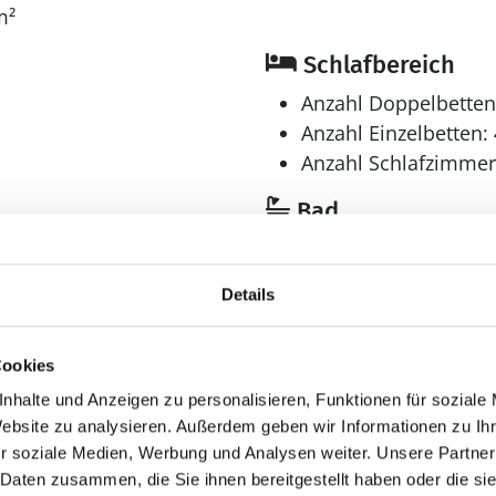
Innen-Durchlauf-Whirlpool für 2 Personen.
m²
Schlafbereich
Anzahl Doppelbetten
Anzahl Einzelbetten: 
Anzahl Schlafzimmer
Bad
Anzahl Badezimmer:
Anzahl Toiletten: 3
Details
Trockner
Waschmaschine
Cookies
Multimedia
nhalte und Anzeigen zu personalisieren, Funktionen für soziale
Deutsches Fernsehe
Website zu analysieren. Außerdem geben wir Informationen zu I
> 3 deutsche Fernsehsen
r soziale Medien, Werbung und Analysen weiter. Unsere Partner
Internet
 Daten zusammen, die Sie ihnen bereitgestellt haben oder die s