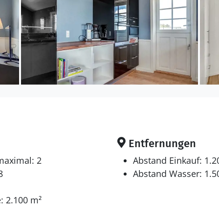
rhochstuhl vorhanden.
en sich auf 4 Schlafräume. 4 Schlafplätze in Doppelbett
sen Schlafplätzen befinden sich im Gästehaus. Ferner 
gibt es 2 Fernseher. Radio. Playstation4. Mindestens 
ns 4 deutsche Fernsehsender. Es steht kabellose In
Entfernungen
maximal: 2
Abstand Einkauf: 1.
8
Abstand Wasser: 1.5
Tischtennis. Dart. Tischfußball.
: 2.100 m²