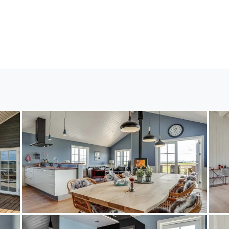
bodenheizung in 3 Badezimmern. In der
 Sie sich so richtig entspannen.
egt auf einem 2100 m² großen Naturgrundstück. Die 
ste Einkaufsmöglichkeit liegt 1200 m entfernt. Es ste
ügung. Außerdem gibt es 37 m² überdachte Terrasse.
Schaukel.Lagerfeuerstelle. Außendusche. Parkplatz auf dem Grundstück.
ch für 8 Personen sowie 1 Kleinkind bis zu 3 Jahren. 
 m² und wurde 2019 gebaut. Es ist erlaubt 2 Haustie
it energiesparender Wärmepumpe ausgestattet. Fußbo
nunterkunft ist mit Waschmaschine ausgestattet. Wäs
 60 Liter Nutzinhalt. Es gibt außerdem einen Kaminofe