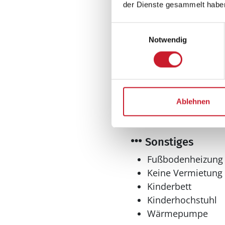
der Dienste gesammelt habe
Einwilligungsauswahl
Notwendig
Spieleangebot
Billard
Dart
Ablehnen
Tischfußball
Tischtennis
Sonstiges
Fußbodenheizung
Keine Vermietung
Kinderbett
Kinderhochstuhl
Wärmepumpe