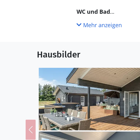
WC und Bad
Es gibt 3 Badezimmer mit Duschnische und 3 Toiletten. Fuß
Mehr anzeigen
infraroten Sauna können
Draußen
Hausbilder
Die Ferienunterkunft li
beträgt 1500 m. Die näch
Terrassenareal zur Verf
Einrichtung
Das Ferienhaus eignet si
eine Wohnfläche von 175
Ferienunterkunft ist m
Klinkerböden. Die Ferie
Tiefkühlmöglichkeit mit