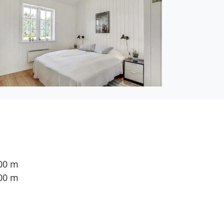
en. 4 Schlafplätze in
steht ein Kinderbett zur
4 dänische
ternetverbindung zur
200 m
00 m