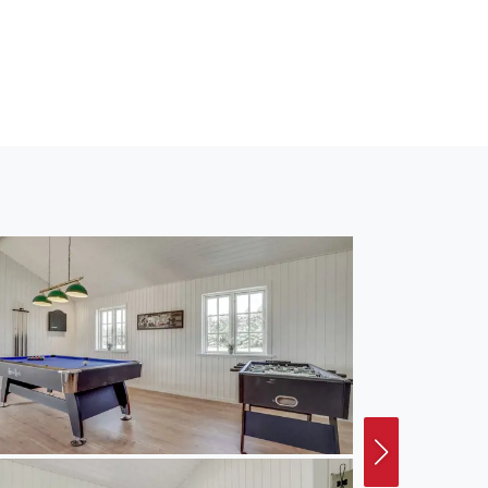
Entfernung zum Meer
ht ein 200 m²
Die Ferienunterkunft hat
re mitzubringen. Die
denheizung in allen
chetrockner.
n. Für die jüngsten