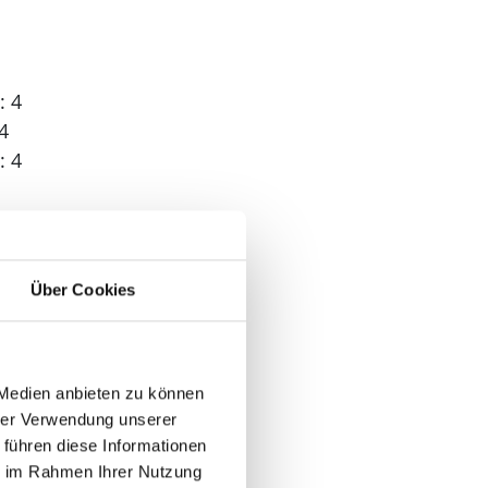
: 4
4
: 4
 3
Über Cookies
 Medien anbieten zu können
n
hrer Verwendung unserer
der
 führen diese Informationen
ie im Rahmen Ihrer Nutzung