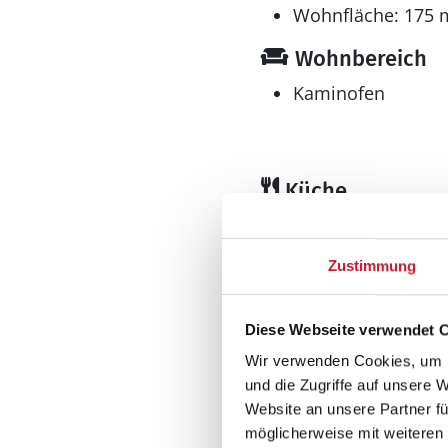
Entspannen Sie sich im 
Wohnfläche: 175 
Wohnbereich
Kaminofen
Küche
Gefrierschrank l
Geschirrspüler
Zustimmung
Kühlschrank
Mikrowelle
Diese Webseite verwendet 
Wellness
Wir verwenden Cookies, um I
Sauna
und die Zugriffe auf unsere 
Website an unsere Partner fü
möglicherweise mit weiteren