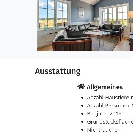
Feriengäste ist 1 Kinde
Schlafverhältnisse
Die Schlafplätze verteil
Einzelbetten.- 2 von die
Verfügung.
Multimedien
Ausstattung
In der Ferienunterkunft 
Fernsehsender. Mindeste
Verfügung.
Allgemeines
Anzahl Haustiere 
Hobbyraum
Anzahl Personen: 
Hobbyraum mit: Billard. 
Baujahr: 2019
Grundstücksfläche
Whirlpool
Nichtraucher