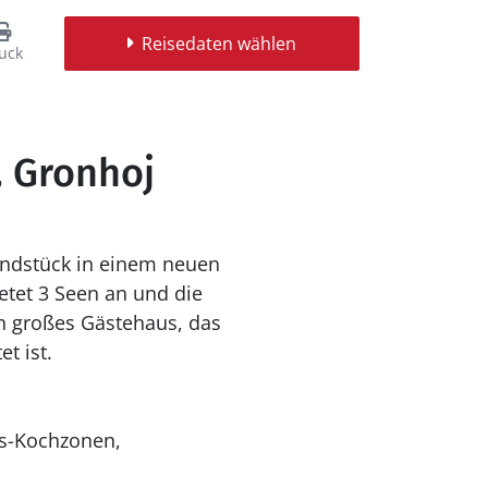
Reisedaten wählen
uck
, Gronhoj
rundstück in einem neuen
tet 3 Seen an und die
in großes Gästehaus, das
t ist.
ns-Kochzonen,