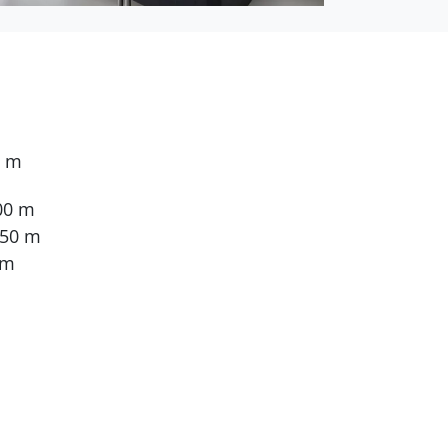
0 m
00 m
 50 m
 m