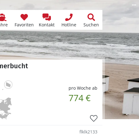
ähre
Favoriten
Kontakt
Hotline
Suchen
mmerbucht
pro Woche ab
774 €
flklk2133