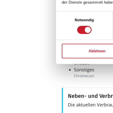
norwegische Program
der Dienste gesammelt habe
Schwedisches Fernseh
Internationales F
Einwilligungsauswahl
Dänisches Fernsehen
Notwendig
Internet
Spielekonsole
Play station 4
Sonstiges
Ablehnen
Das Aufladen von E
erlaubt
Sonstiges
Chromecast
Neben- und Verb
Die aktuellen Verbra