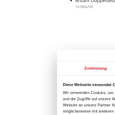
Anzahl Doppelbett
1x180x200
Bad
Anzahl Duschen: 2
Anzahl Toiletten: 2
Zustimmung
Trockner
Waschmaschine
Diese Webseite verwendet 
Multimedia
Wir verwenden Cookies, um I
und die Zugriffe auf unsere 
Deutsches Fernse
Website an unsere Partner fü
Internationales F
möglicherweise mit weiteren