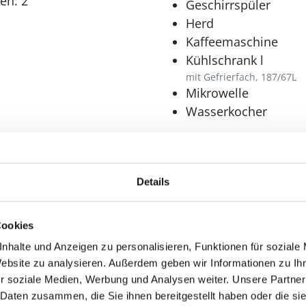
en: 2
Geschirrspüler
Herd
Kaffeemaschine
Kühlschrank l
mit Gefrierfach, 187/67L
Mikrowelle
Wasserkocher
Wellness
Sauna
Whirlpool
Details
Außenwhirlpool
Cookies
Aussenbereich
nhalte und Anzeigen zu personalisieren, Funktionen für soziale
Website zu analysieren. Außerdem geben wir Informationen zu I
hen
Gartenmöbel
r soziale Medien, Werbung und Analysen weiter. Unsere Partner
ernsehen
Grill
 Daten zusammen, die Sie ihnen bereitgestellt haben oder die s