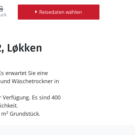
Reisedaten wählen
uck
2, Løkken
s erwartet Sie eine
 und Wäschetrockner in
r Verfügung. Es sind 400
ichkeit.
0 m² Grundstück.