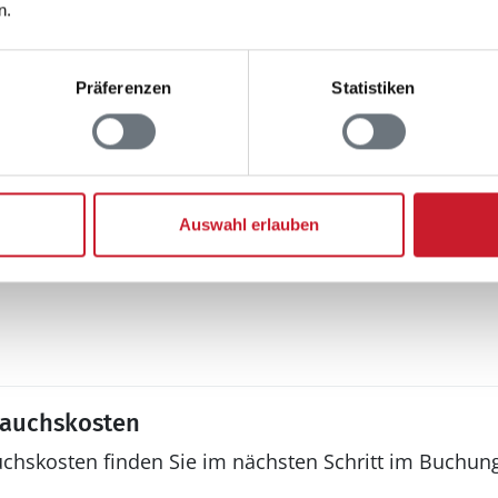
me
Gasgrill
n.
en
Liegestuhl
ernsehen
Terrasse: 1 m²
Präferenzen
Statistiken
Auswahl erlauben
lektroautos ist nicht
rauchskosten
uchskosten finden Sie im nächsten Schritt im Buchun