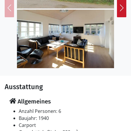
Einrichtung
Das Ferienhaus eignet sich für 6 Personen. Die
Ferienunterkunft hat eine Wohnfläche von 95 m² und
wurde 1940 gebaut. 2014 wurde die Ferienunterkunft
renoviert. Haustiere dürfen nicht mitgebracht werden.
Die Ferienunterkunft ist mit Waschmaschine
ausgestattet. Tiefkühlmöglichkeit mit 90 Liter
Nutzinhalt. Es gibt außerdem einen Kaminofen. Für die
jüngsten Feriengäste ist 1 Kinderhochstuhl vorhanden.
Schlafverhältnisse
Ausstattung
Die Schlafplätze verteilen sich auf 3 Schlafräume. 6
Schlafplätze in Doppelbetten.
Allgemeines
Multimedien
Anzahl Personen: 6
In der Ferienunterkunft gibt es einen Fernseher. DVD-
Baujahr: 1940
Player. Radio. CD-Player. Mindestens 4 dänische
Carport