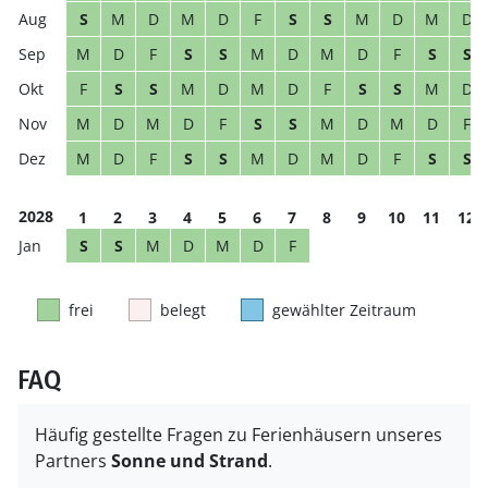
S
M
D
M
D
F
S
S
M
D
M
D
M
D
F
S
S
M
D
M
D
F
S
S
F
S
S
M
D
M
D
F
S
S
M
D
M
D
M
D
F
S
S
M
D
M
D
F
M
D
F
S
S
M
D
M
D
F
S
S
2028
1
2
3
4
5
6
7
8
9
10
11
12
S
S
M
D
M
D
F
frei
belegt
gewählter Zeitraum
FAQ
Häufig gestellte Fragen zu Ferienhäusern unseres
Partners
Sonne und Strand
.