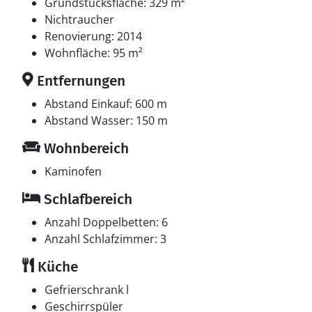
Fernsehsender. 1-3 schwedische Fernsehsender. 1-3
Grundstücksfläche: 329 m²
norwegische Fernsehsender. Mindestens 4 deutsche
Nichtraucher
Fernsehsender. Es steht kabellose Internetverbindung
Renovierung: 2014
zur Verfügung.
Wohnfläche: 95 m²
Entfernungen
Whirlpool
Entspannen Sie sich im Innen-Durchlauf-Whirlpool für
Abstand Einkauf: 600 m
2 Personen.
Abstand Wasser: 150 m
Wohnbereich
Kaminofen
Schlafbereich
Anzahl Doppelbetten: 6
Anzahl Schlafzimmer: 3
Küche
Gefrierschrank l
Geschirrspüler