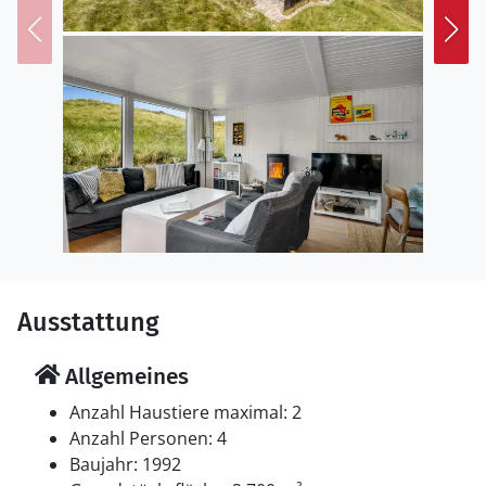
Draußen
Die Ferienunterkunft liegt auf einem 2700 m² großen
Naturgrundstück. Die Entfernung zum Meer beträgt 50
m. Die nächste Einkaufsmöglichkeit liegt 2500 m
entfernt. Es steht ein 36 m² Terrassenareal zur
Verfügung. Es steht ein Grill zur Verfügung. Parkplatz
auf dem Grundstück.
Einrichtung
Das Ferienhaus eignet sich für 4 Personen. Die
Ferienunterkunft hat eine Wohnfläche von 72 m² und
wurde 1992 gebaut. Es ist erlaubt 2 Haustiere
Ausstattung
mitzubringen. Tiefkühlmöglichkeit mit 50 Liter
Nutzinhalt. Es gibt außerdem einen Kaminofen.
Allgemeines
Schlafverhältnisse
Anzahl Haustiere maximal: 2
Die Schlafplätze verteilen sich auf 2 Schlafräume. 2
Anzahl Personen: 4
Schlafplätze in einem Doppelbett. 2 Schlafplätze in
Baujahr: 1992