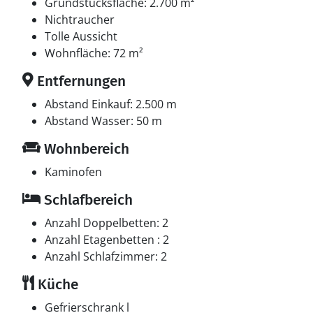
einem Etagenbett.
Grundstücksfläche: 2.700 m²
Nichtraucher
Multimedien
Tolle Aussicht
In der Ferienunterkunft gibt es einen Fernseher. Blu-
Wohnfläche: 72 m²
ray-Player. DVD-Player. Playstation 2. Mindestens 4
Entfernungen
dänische Fernsehsender. Mindestens 4 deutsche
Fernsehsender. Es steht kabellose Internetverbindung
Abstand Einkauf: 2.500 m
zur Verfügung.
Abstand Wasser: 50 m
Wohnbereich
Kaminofen
Schlafbereich
Anzahl Doppelbetten: 2
Anzahl Etagenbetten : 2
Anzahl Schlafzimmer: 2
Küche
Gefrierschrank l