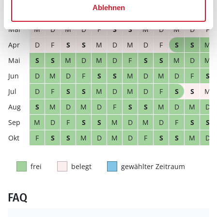
Ablehnen
M
D
M
D
F
S
S
M
D
M
D
F
M
D
M
D
F
S
S
M
D
M
D
F
D
F
S
S
M
D
M
D
F
S
S
M
S
S
M
D
M
D
F
S
S
M
D
M
D
M
D
F
S
S
M
D
M
D
F
S
D
F
S
S
M
D
M
D
F
S
S
M
S
M
D
M
D
F
S
S
M
D
M
D
M
D
F
S
S
M
D
M
D
F
S
S
F
S
S
M
D
M
D
F
S
S
M
D
frei
belegt
gewählter Zeitraum
FAQ