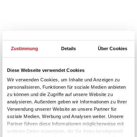
Zustimmung
Details
Über Cookies
Diese Webseite verwendet Cookies
Belegungskalender
Wir verwenden Cookies, um Inhalte und Anzeigen zu
Reisedauer auswählen
personalisieren, Funktionen für soziale Medien anbieten
Anzahl Reisende auswählen
zu können und die Zugriffe auf unsere Website zu
Anreisetag im Belegungskalender anklicken
analysieren. Außerdem geben wir Informationen zu Ihrer
Sie bekommen Verfügbarkeit und Preis angezeigt
Verwendung unserer Website an unsere Partner für
soziale Medien, Werbung und Analysen weiter. Unsere
Bitte beachten Sie, dass sich bei Änderungen des
Partner führen diese Informationen möglicherweise mit
Reisezeitraumes auch Änderungen bei der
weiteren Daten zusammen, die Sie ihnen bereitgestellt
Hausbeschreibung und/oder der Ausstattung ergeben