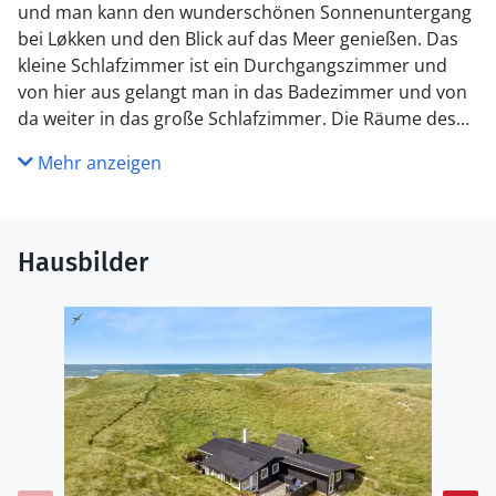
und man kann den wunderschönen Sonnenuntergang
bei Løkken und den Blick auf das Meer genießen. Das
kleine Schlafzimmer ist ein Durchgangszimmer und
von hier aus gelangt man in das Badezimmer und von
da weiter in das große Schlafzimmer. Die Räume des
Hauses verteilen sich auf mehrere Ebenen und sowohl
Mehr anzeigen
im Wohnzimmer als auch in der Duschnische gibt es
eine Stufe. Gefällt dir ein Haus mit Seele und
Holzwände, wo das Leben in den Sommermonaten
über Generationen gelebt wurde, dann ist dieses
Hausbilder
charmante Ferienhaus genau das richtige für dich.
Küche
Die Küche ist mit Kühlschrank ausgestattet. Außerdem
gibt es 4 Keramik-Kochfelder, Umluftofen, Mikrowelle.
WC und Bad
Es gibt 1 Badezimmer mit Duschnische und 1 Toilette.