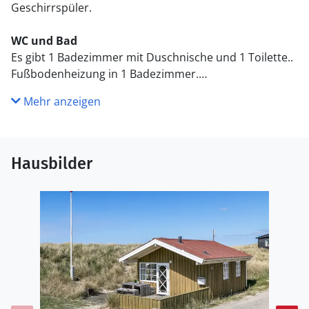
Geschirrspüler.
WC und Bad
Es gibt 1 Badezimmer mit Duschnische und 1 Toilette..
Fußbodenheizung in 1 Badezimmer.
Mehr anzeigen
Draußen
Die Ferienunterkunft liegt auf einem 1200 m² großen
Dünengrundstück. Die Entfernung zum Meer beträgt
100 m. Die nächste Einkaufsmöglichkeit liegt 1000 m
Hausbilder
entfernt. Es steht ein 28 m² Terrassenareal zur
Verfügung. Parkplatz auf dem Grundstück.
Einrichtung
Das Ferienhaus eignet sich für 4 Personen. 2 der
Schlafplätze eignen sich jedoch nur für größere Kinder
(4-11 Jahre). Die Ferienunterkunft hat eine Wohnfläche
von 33 m² und wurde 1989 gebaut. 2013 wurde die
Ferienunterkunft teilweise renoviert. Es ist erlaubt 1