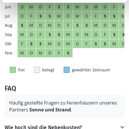
D
M
D
F
S
S
M
D
M
D
F
S
D
F
S
S
M
D
M
D
F
S
S
M
S
M
D
M
D
F
S
S
M
D
M
D
M
D
F
S
S
M
D
M
D
F
S
S
F
S
S
M
D
M
D
F
S
S
M
D
M
D
M
D
F
S
frei
belegt
gewählter Zeitraum
FAQ
Häufig gestellte Fragen zu Ferienhäusern unseres
Partners
Sonne und Strand
.
Wie hoch sind die Nebenkosten?