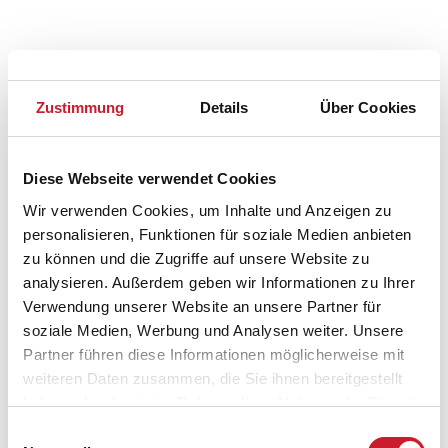
Belegungskalender
Zustimmung
Details
Über Cookies
Reisedauer auswählen
Anzahl Reisende auswählen
Diese Webseite verwendet Cookies
Anreisetag im Belegungskalender anklicken
Wir verwenden Cookies, um Inhalte und Anzeigen zu
Sie bekommen Verfügbarkeit und Preis angezeigt
personalisieren, Funktionen für soziale Medien anbieten
zu können und die Zugriffe auf unsere Website zu
Bitte beachten Sie, dass sich bei Änderungen des
analysieren. Außerdem geben wir Informationen zu Ihrer
Reisezeitraumes auch Änderungen bei der
Verwendung unserer Website an unsere Partner für
Hausbeschreibung und/oder der Ausstattung ergeben
soziale Medien, Werbung und Analysen weiter. Unsere
können.
Partner führen diese Informationen möglicherweise mit
Reisedauer
Anzahl Reisende
weiteren Daten zusammen, die Sie ihnen bereitgestellt
haben oder die sie im Rahmen Ihrer Nutzung der Dienste
gesammelt haben.
Einwilligungsauswahl
frei
belegt
gewählter Zeitraum