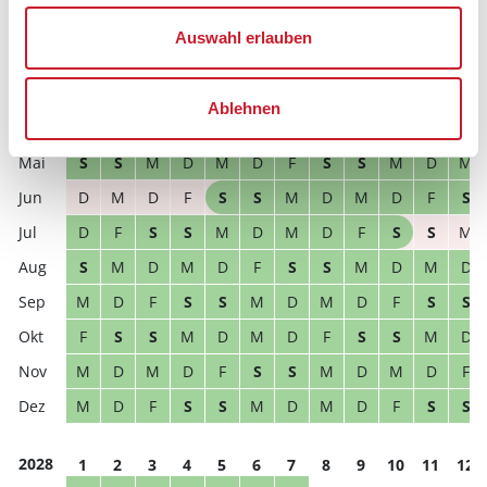
F
S
S
M
D
M
D
F
S
S
M
D
Auswahl erlauben
M
D
M
D
F
S
S
M
D
M
D
F
M
D
M
D
F
S
S
M
D
M
D
F
Ablehnen
D
F
S
S
M
D
M
D
F
S
S
M
S
S
M
D
M
D
F
S
S
M
D
M
D
M
D
F
S
S
M
D
M
D
F
S
D
F
S
S
M
D
M
D
F
S
S
M
S
M
D
M
D
F
S
S
M
D
M
D
M
D
F
S
S
M
D
M
D
F
S
S
F
S
S
M
D
M
D
F
S
S
M
D
M
D
M
D
F
S
S
M
D
M
D
F
M
D
F
S
S
M
D
M
D
F
S
S
2028
1
2
3
4
5
6
7
8
9
10
11
12