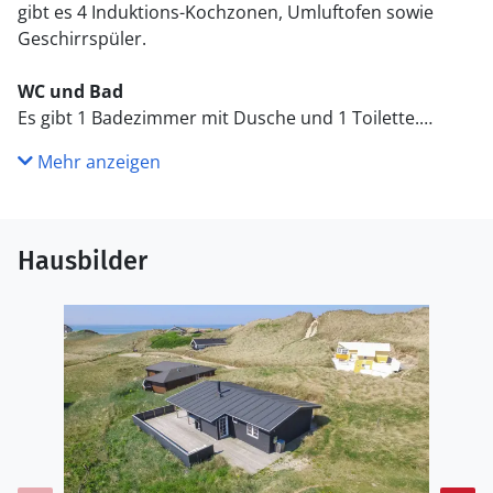
gibt es 4 Induktions-Kochzonen, Umluftofen sowie
Geschirrspüler.
WC und Bad
Es gibt 1 Badezimmer mit Dusche und 1 Toilette.
Mehr anzeigen
Draußen
Die Ferienunterkunft liegt auf einem 1000 m² großen
Dünengrundstück. Die Entfernung zum Meer beträgt
100 m. Die nächste Einkaufsmöglichkeit liegt 1000 m
Hausbilder
entfernt. Es steht ein 60 m² Terrassenareal zur
Verfügung. Außerdem gibt es 8 m² überdachte
Terrasse.
Einrichtung
Das Ferienhaus eignet sich für 5 Personen. Die
Ferienunterkunft hat eine Wohnfläche von 56 m² und
wurde 1973 gebaut. Es ist erlaubt 1 Haustier
mitzubringen. Die Ferienunterkunft ist mit