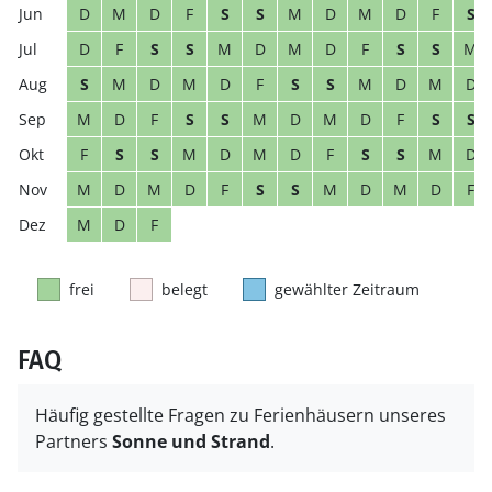
D
M
D
F
S
S
M
D
M
D
F
S
D
F
S
S
M
D
M
D
F
S
S
M
S
M
D
M
D
F
S
S
M
D
M
D
M
D
F
S
S
M
D
M
D
F
S
S
F
S
S
M
D
M
D
F
S
S
M
D
M
D
M
D
F
S
S
M
D
M
D
F
M
D
F
frei
belegt
gewählter Zeitraum
FAQ
Häufig gestellte Fragen zu Ferienhäusern unseres
Partners
Sonne und Strand
.