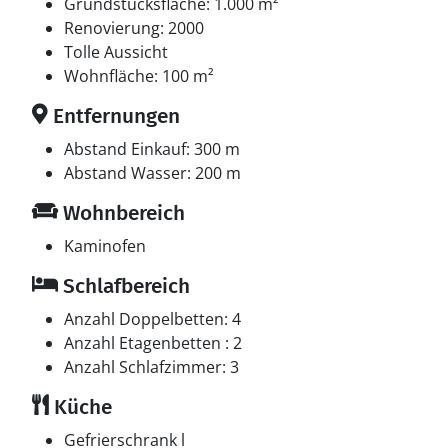
Multimedien
Grundstücksfläche: 1.000 m²
In der Ferienunterkunft gibt es 1 Fernseher mit Smart-
Renovierung: 2000
TV.1 Stück Video. Radio. CD-Player. Keine
Tolle Aussicht
Fernsehsender - nur Streaming. Es steht kabellose
Wohnfläche: 100 m²
Internetverbindung zur Verfügung.
Entfernungen
Swimmingpool
Abstand Einkauf: 300 m
Im Swimmingpool können sich Jung und Alt
Abstand Wasser: 200 m
gemeinsam Vergnügen. Der Swimmingpool misst bis
Wohnbereich
zu 3 m in der Breite, 5,5 m in der Länge und bis zu 1,4
m in der Tiefe. Die Wassertemperatur liegt zwischen 24
Kaminofen
und 28° C.
Schlafbereich
Anzahl Doppelbetten: 4
Anzahl Etagenbetten : 2
Anzahl Schlafzimmer: 3
Küche
Gefrierschrank l