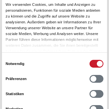
Wir verwenden Cookies, um Inhalte und Anzeigen zu
personalisieren, Funktionen für soziale Medien anbieten
zu können und die Zugriffe auf unsere Website zu
analysieren. Außerdem geben wir Informationen zu Ihrer
Verwendung unserer Website an unsere Partner für
Belegungskalender
soziale Medien, Werbung und Analysen weiter. Unsere
Partner führen diese Informationen möglicherweise mit
Reisedauer auswählen
weiteren Daten zusammen, die Sie ihnen bereitgestellt
Anzahl Reisende auswählen
haben oder die sie im Rahmen Ihrer Nutzung der Dienste
Anreisetag im Belegungskalender anklicken
gesammelt haben.
Einwilligungsauswahl
Sie bekommen Verfügbarkeit und Preis angezeigt
Notwendig
Bitte beachten Sie, dass sich bei Änderungen des
Reisezeitraumes auch Änderungen bei der
Präferenzen
Hausbeschreibung und/oder der Ausstattung ergeben
können.
Statistiken
Reisedauer
Anzahl Reisende
Marketing