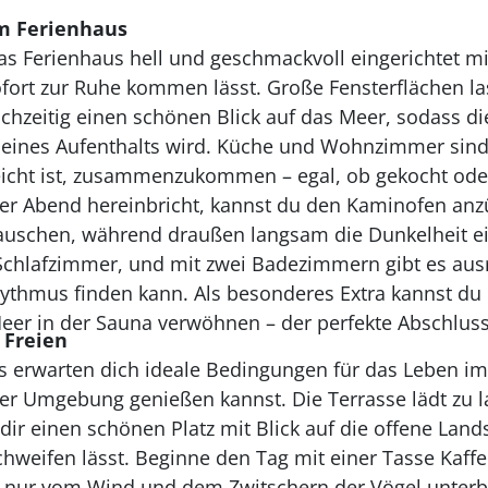
m Ferienhaus
das Ferienhaus hell und geschmackvoll eingerichtet m
fort zur Ruhe kommen lässt. Große Fensterflächen las
ichzeitig einen schönen Blick auf das Meer, sodass di
 deines Aufenthalts wird. Küche und Wohnzimmer sind
eicht ist, zusammenzukommen – egal, ob gekocht ode
er Abend hereinbricht, kannst du den Kaminofen a
auschen, während draußen langsam die Dunkelheit ei
Schlafzimmer, und mit zwei Badezimmern gibt es ausr
hythmus finden kann. Als besonderes Extra kannst du
eer in der Sauna verwöhnen – der perfekte Abschluss
 Freien
 erwarten dich ideale Bedingungen für das Leben im
iger Umgebung genießen kannst. Die Terrasse lädt zu 
dir einen schönen Platz mit Blick auf die offene Land
hweifen lässt. Beginne den Tag mit einer Tasse Kaffee
le nur vom Wind und dem Zwitschern der Vögel unterb