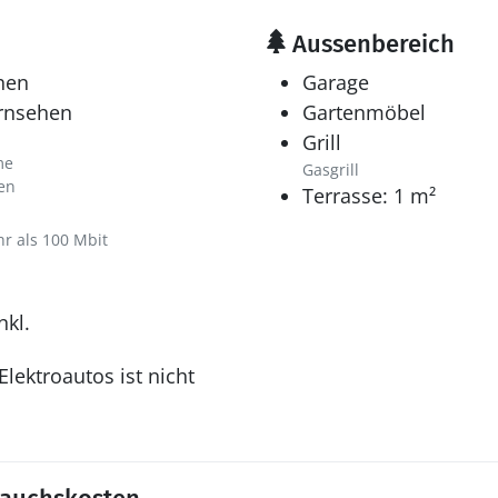
Aussenbereich
hen
Garage
ernsehen
Gartenmöbel
Grill
me
Gasgrill
en
Terrasse: 1 m²
hr als 100 Mbit
nkl.
lektroautos ist nicht