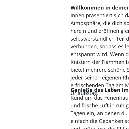
Willkommen in deine
Innen präsentiert sich 
Atmosphäre, die dich so
herein und eröffnen gle
selbstverständlich Teil
verbunden, sodass es l
entspannt wird. Wenn d
Knistern der Flammen l
bietet mehrere schöne 
jeder seinen eigenen R
erfrischenden Tag am M
Genieße das Leben im
Urlaubstag.
Rund um das Ferienhaus
und frische Luft in ruh
Tagen ein, an denen du 
einfach die Gedanken sc
und spüre, wie die Stil