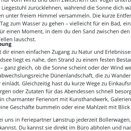
 Liegestuhl zurücklehnen, während die Sonne dich wä
n unter freiem Himmel versammeln. Die kurze Entf
Tag zum Wasser zu gehen – vielleicht für ein Bad, ei
 für einen Moment, in dem du den Sand zwischen de
llen lauschst.
bung
et dir einen einfachen Zugang zu Natur und Erlebniss
see liegt es nahe, den Strand zu einem festen Bestan
– ganz gleich, ob die Sonne scheint oder der Wind 
 abwechslungsreiche Dünenlandschaft, die zu Wande
 einlädt. Gleichzeitig hast du kurze Wege zu Einkauf
gen oder Zutaten für das Abendessen schnell besorgt
 ein charmanter Ferienort mit Kunsthandwerk, Galerie
eine Geschäfte bummeln oder eine Mahlzeit mit Blick
i uns in Feriepartner Lønstrup jederzeit Bollerwagen
kannst. Du kannst sie direkt im Büro abholen und n