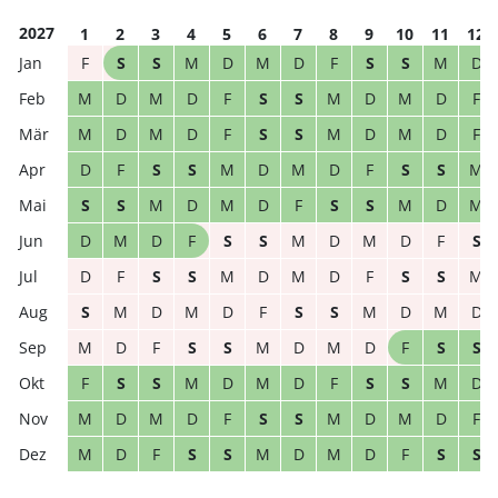
2027
1
2
3
4
5
6
7
8
9
10
11
12
F
S
S
M
D
M
D
F
S
S
M
D
M
D
M
D
F
S
S
M
D
M
D
F
M
D
M
D
F
S
S
M
D
M
D
F
D
F
S
S
M
D
M
D
F
S
S
M
S
S
M
D
M
D
F
S
S
M
D
M
D
M
D
F
S
S
M
D
M
D
F
S
D
F
S
S
M
D
M
D
F
S
S
M
S
M
D
M
D
F
S
S
M
D
M
D
M
D
F
S
S
M
D
M
D
F
S
S
F
S
S
M
D
M
D
F
S
S
M
D
M
D
M
D
F
S
S
M
D
M
D
F
M
D
F
S
S
M
D
M
D
F
S
S