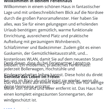
Willkommen in deinem Ferienhaus
Willkommen in einem schönen Haus in fantastischer
Lage und mit unbeschreiblichem Blick auf die Nordsee
durch die großen Panoramafenster. Hier haben Sie
alles, was Sie für einen gelungegen und erholenden
Urlaub benötigen: gemütlich, warme funktionale
Einrichtung, ausreichend Platz und praktische
Aufteilung mit geräumigem Wohnbereich,
Schlafzimmer und Badezimmer. Zudem gibt es einen
Gaskamin, der Gemütlichkeitausstrahlt, und
kostenloses WLAN, damit Sie auf dem neuesten Stand
Denk daran, dass du bei Feriepartner Lønstrup
bleiben. Ein modernes, praktisches Ferienhaus!
jederzeit Bollerwagen, Hochstühle und
Kinderreisebetten leihen kannst. Diese holst du direkt
Genieße das Leben im Freien
bei uns im Büro ab und bringst sie wieder, wenn du
Das Haus steht auf einem Naturgrund, der nur wenige
deine Heimreise antrittst.
Meter von Strand und Meer entfernt ist. Das Haus hat
einen komplett eingezäunten Sonnengarten, der
windgeschützt ist.