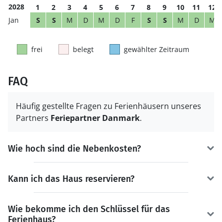
2028
1
2
3
4
5
6
7
8
9
10
11
12
S
S
M
D
M
D
F
S
S
M
D
M
frei
belegt
gewählter Zeitraum
FAQ
Häufig gestellte Fragen zu Ferienhäusern unseres
Partners
Feriepartner Danmark
.
Wie hoch sind die Nebenkosten?
Kann ich das Haus reservieren?
Wie bekomme ich den Schlüssel für das
Ferienhaus?