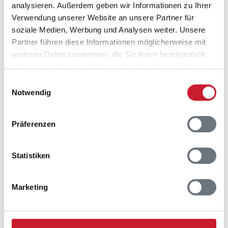
analysieren. Außerdem geben wir Informationen zu Ihrer
Verwendung unserer Website an unsere Partner für
soziale Medien, Werbung und Analysen weiter. Unsere
Partner führen diese Informationen möglicherweise mit
weiteren Daten zusammen, die Sie ihnen bereitgestellt
haben oder die sie im Rahmen Ihrer Nutzung der Dienste
gesammelt haben.
Einwilligungsauswahl
Notwendig
Präferenzen
Belegungskalender
Statistiken
Reisedauer auswählen
Marketing
Anzahl Reisende auswählen
Anreisetag im Belegungskalender anklicken
Sie bekommen Verfügbarkeit und Preis angezeigt