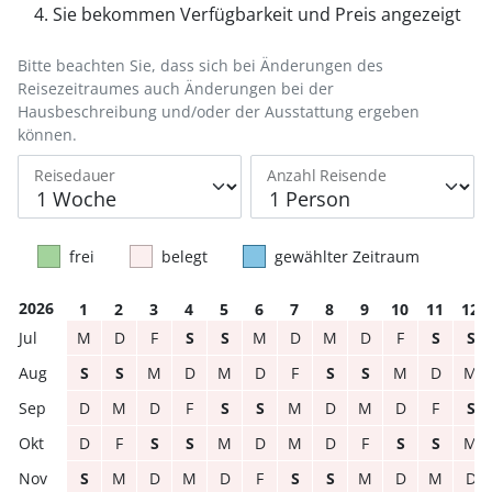
Sie bekommen Verfügbarkeit und Preis angezeigt
Bitte beachten Sie, dass sich bei Änderungen des
Reisezeitraumes auch Änderungen bei der
Hausbeschreibung und/oder der Ausstattung ergeben
können.
Reisedauer
Anzahl Reisende
frei
belegt
gewählter Zeitraum
2026
1
2
3
4
5
6
7
8
9
10
11
12
M
D
F
S
S
M
D
M
D
F
S
S
S
S
M
D
M
D
F
S
S
M
D
M
D
M
D
F
S
S
M
D
M
D
F
S
D
F
S
S
M
D
M
D
F
S
S
M
S
M
D
M
D
F
S
S
M
D
M
D