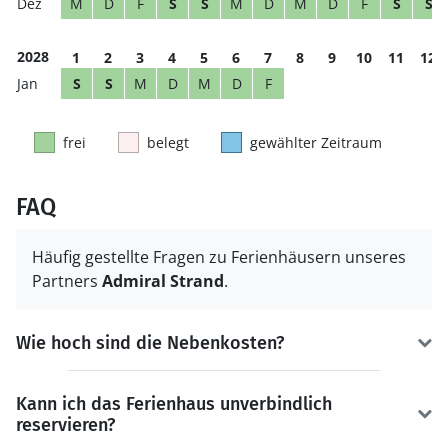
M
D
F
S
S
M
D
M
D
F
S
S
2028
1
2
3
4
5
6
7
8
9
10
11
12
S
S
M
D
M
D
F
frei
belegt
gewählter Zeitraum
FAQ
Häufig gestellte Fragen zu Ferienhäusern unseres
Partners
Admiral Strand
.
Wie hoch sind die Nebenkosten?
Kann ich das Ferienhaus unverbindlich
reservieren?