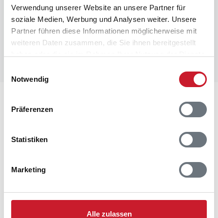
Verwendung unserer Website an unsere Partner für
soziale Medien, Werbung und Analysen weiter. Unsere
Partner führen diese Informationen möglicherweise mit
weiteren Daten zusammen, die Sie ihnen bereitgestellt
haben oder die sie im Rahmen Ihrer Nutzung der Dienste
gesammelt haben.
Einwilligungsauswahl
Notwendig
Lageplan
Präferenzen
Adresse
Ferienhaus 65830
Statistiken
Blåhvalvej 6
Nr. Lyngby
Marketing
9480 Løkken
Alle zulassen