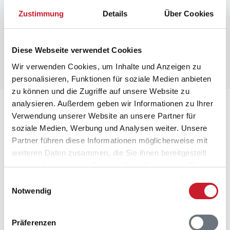
Zustimmung
Details
Über Cookies
Diese Webseite verwendet Cookies
Wir verwenden Cookies, um Inhalte und Anzeigen zu
personalisieren, Funktionen für soziale Medien anbieten
zu können und die Zugriffe auf unsere Website zu
analysieren. Außerdem geben wir Informationen zu Ihrer
Lageplan
Verwendung unserer Website an unsere Partner für
soziale Medien, Werbung und Analysen weiter. Unsere
Adresse
Partner führen diese Informationen möglicherweise mit
Ferienhaus 09189
weiteren Daten zusammen, die Sie ihnen bereitgestellt
Helledievej 40
haben oder die sie im Rahmen Ihrer Nutzung der Dienste
Nr. Lyngby
gesammelt haben.
Einwilligungsauswahl
9480 Løkken
Notwendig
Präferenzen