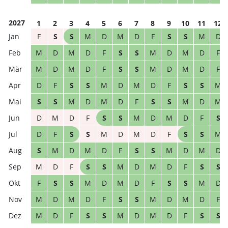
2027
1
2
3
4
5
6
7
8
9
10
11
12
F
S
S
M
D
M
D
F
S
S
M
D
M
D
M
D
F
S
S
M
D
M
D
F
M
D
M
D
F
S
S
M
D
M
D
F
D
F
S
S
M
D
M
D
F
S
S
M
S
S
M
D
M
D
F
S
S
M
D
M
D
M
D
F
S
S
M
D
M
D
F
S
D
F
S
S
M
D
M
D
F
S
S
M
S
M
D
M
D
F
S
S
M
D
M
D
M
D
F
S
S
M
D
M
D
F
S
S
F
S
S
M
D
M
D
F
S
S
M
D
M
D
M
D
F
S
S
M
D
M
D
F
M
D
F
S
S
M
D
M
D
F
S
S