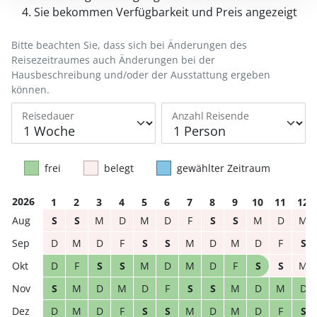
Sie bekommen Verfügbarkeit und Preis angezeigt
Bitte beachten Sie, dass sich bei Änderungen des
Reisezeitraumes auch Änderungen bei der
Hausbeschreibung und/oder der Ausstattung ergeben
können.
Reisedauer
Anzahl Reisende
frei
belegt
gewählter Zeitraum
2026
1
2
3
4
5
6
7
8
9
10
11
12
S
S
M
D
M
D
F
S
S
M
D
M
D
M
D
F
S
S
M
D
M
D
F
S
D
F
S
S
M
D
M
D
F
S
S
M
S
M
D
M
D
F
S
S
M
D
M
D
D
M
D
F
S
S
M
D
M
D
F
S