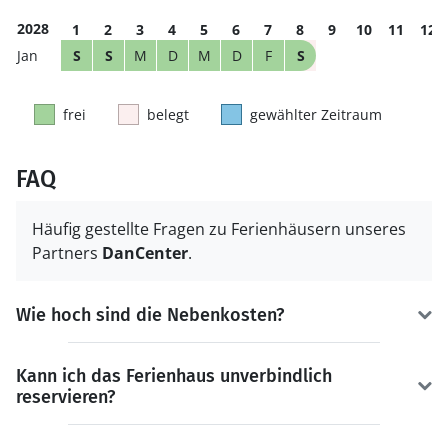
2028
1
2
3
4
5
6
7
8
9
10
11
12
S
S
M
D
M
D
F
S
frei
belegt
gewählter Zeitraum
FAQ
Häufig gestellte Fragen zu Ferienhäusern unseres
Partners
DanCenter
.
Wie hoch sind die Nebenkosten?
Kann ich das Ferienhaus unverbindlich
reservieren?