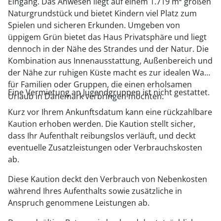
Eingang. Das Anwesen liegt auf einem 1.719 m² großen
Naturgrundstück und bietet Kindern viel Platz zum
Spielen und sicheren Erkunden. Umgeben von
üppigem Grün bietet das Haus Privatsphäre und liegt
dennoch in der Nähe des Strandes und der Natur. Die
Kombination aus Innenausstattung, Außenbereich und
der Nähe zur ruhigen Küste macht es zur idealen Wahl
für Familien oder Gruppen, die einen erholsamen
Eine Vermietung an Jugendgruppen ist nicht gestattet.
Urlaub in Dänemark verbringen möchten.
Kurz vor Ihrem Ankunftsdatum kann eine rückzahlbare
Kaution erhoben werden. Die Kaution stellt sicher,
dass Ihr Aufenthalt reibungslos verläuft, und deckt
eventuelle Zusatzleistungen oder Verbrauchskosten
ab.
Diese Kaution deckt den Verbrauch von Nebenkosten
während Ihres Aufenthalts sowie zusätzliche in
Anspruch genommene Leistungen ab.