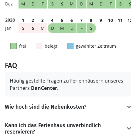
M
D
F
S
S
M
D
M
D
F
S
S
2028
1
2
3
4
5
6
7
8
9
10
11
12
S
S
M
D
M
D
F
S
frei
belegt
gewählter Zeitraum
FAQ
Häufig gestellte Fragen zu Ferienhäusern unseres
Partners
DanCenter
.
Wie hoch sind die Nebenkosten?
Kann ich das Ferienhaus unverbindlich
reservieren?