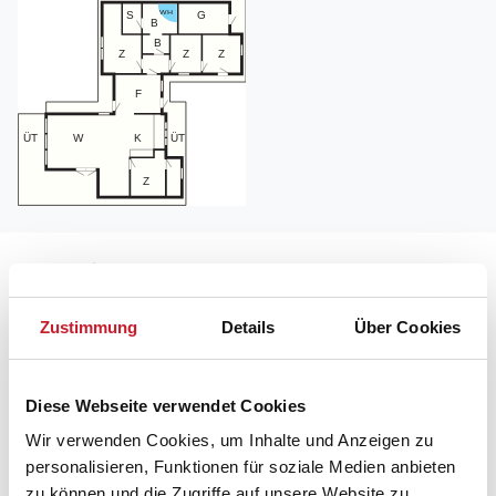
Lageplan
Zustimmung
Details
Über Cookies
Adresse
Ferienhaus 51566
Skovvej 30
Diese Webseite verwendet Cookies
Nr. Lyngby
9480 Løkken
Wir verwenden Cookies, um Inhalte und Anzeigen zu
personalisieren, Funktionen für soziale Medien anbieten
zu können und die Zugriffe auf unsere Website zu