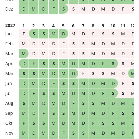
D
M
D
F
S
S
M
D
M
D
F
S
2027
1
2
3
4
5
6
7
8
9
10
11
12
F
S
S
M
D
M
D
F
S
S
M
D
M
D
M
D
F
S
S
M
D
M
D
F
M
D
M
D
F
S
S
M
D
M
D
F
D
F
S
S
M
D
M
D
F
S
S
M
S
S
M
D
M
D
F
S
S
M
D
M
D
M
D
F
S
S
M
D
M
D
F
S
D
F
S
S
M
D
M
D
F
S
S
M
S
M
D
M
D
F
S
S
M
D
M
D
M
D
F
S
S
M
D
M
D
F
S
S
F
S
S
M
D
M
D
F
S
S
M
D
M
D
M
D
F
S
S
M
D
M
D
F