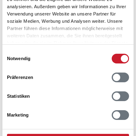
analysieren. Außerdem geben wir Informationen zu Ihrer
Verwendung unserer Website an unsere Partner für
soziale Medien, Werbung und Analysen weiter. Unsere
Partner führen diese Informationen möglicherweise mit
weiteren Daten zusammen, die Sie ihnen bereitgestellt
haben oder die sie im Rahmen Ihrer Nutzung der Dienste
gesammelt haben.
Einwilligungsauswahl
Notwendig
Präferenzen
Statistiken
Belegungskalender
Marketing
Reisedauer auswählen