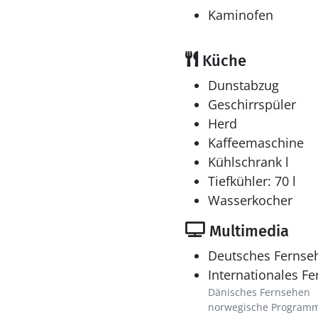
Kaminofen
Küche
Dunstabzug
Geschirrspüler
Herd
Kaffeemaschine
Kühlschrank l
Tiefkühler: 70 l
Wasserkocher
Multimedia
Deutsches Fernse
Internationales F
Dänisches Fernsehen
norwegische Program