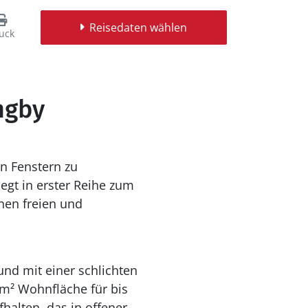
Reisedaten wählen
uck
ngby
n Fenstern zu
iegt in erster Reihe zum
nen freien und
und mit einer schlichten
m² Wohnfläche für bis
alten, das in offener