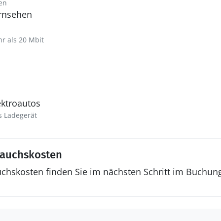
en
ernsehen
hr als 20 Mbit
ektroautos
s Ladegerät
rauchskosten
uchskosten finden Sie im nächsten Schritt im Buchun