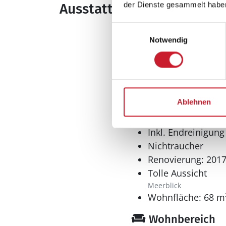
der Dienste gesammelt habe
Ausstattung
Einwilligungsauswahl
Allgemeines
Notwendig
Anzahl Haustiere 
Anzahl Personen: 
Baujahr: 1978
Grundstücksfläche
Ablehnen
Naturgrundstück
Haustiere: Nur Hu
Inkl. Endreinigung
Nichtraucher
Renovierung: 201
Tolle Aussicht
Meerblick
Wohnfläche: 68 m
Wohnbereich