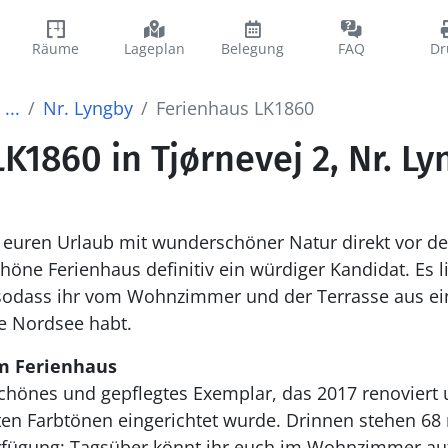
Räume
Lageplan
Belegung
FAQ
Dr
...
Nr. Lyngby
Ferienhaus LK1860
K1860 in Tjørnevej 2, Nr. Ly
 euren Urlaub mit wunderschöner Natur direkt vor de
chöne Ferienhaus definitiv ein würdiger Kandidat. Es l
 sodass ihr vom Wohnzimmer und der Terrasse aus ei
ie Nordsee habt.
m Ferienhaus
schönes und gepflegtes Exemplar, das 2017 renoviert 
en Farbtönen eingerichtet wurde. Drinnen stehen 68 
rfügung: Tagsüber könnt ihr euch im Wohnzimmer aufh