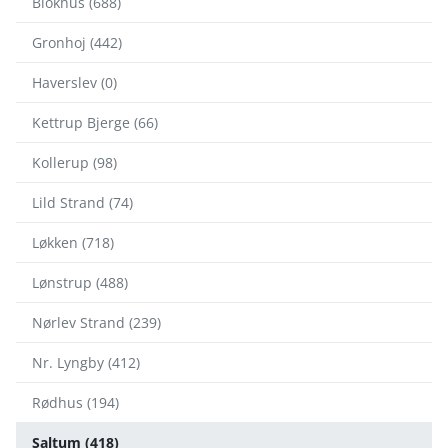
Blokhus (688)
Gronhoj (442)
Haverslev (0)
Kettrup Bjerge (66)
Kollerup (98)
Lild Strand (74)
Løkken (718)
Lønstrup (488)
Nørlev Strand (239)
Nr. Lyngby (412)
Rødhus (194)
Saltum (418)