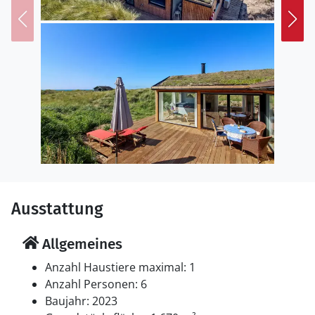
Das Ferienhaus eignet sich für 6 Personen. Die
Ferienunterkunft hat eine Wohnfläche von 92 m² und
wurde 2023 gebaut. Es ist erlaubt 1 Haustier
mitzubringen. Die Ferienunterkunft ist mit einer
energiefreundlichen Luft-Luft-Wärmepumpe
ausgestattet. Die Ferienunterkunft ist mit
Waschmaschine ausgestattet. Tiefkühlmöglichkeit mit
44 Liter Nutzinhalt. Es gibt außerdem einen Kaminofen.
Schlafverhältnisse
Die Schlafplätze verteilen sich auf 2 Schlafräume. 4
Schlafplätze in Doppelbetten.4 Schlafplätze im Alkoven.
Ausstattung
4 von diesen Schlafplätzen befinden sich im
Wohnzimmer.
Allgemeines
Multimedien
Anzahl Haustiere maximal: 1
In der Ferienunterkunft gibt es einen Fernseher.1
Anzahl Personen: 6
Chromecast.1 Bluetooth-Lautsprecher. Mindestens 4
Baujahr: 2023