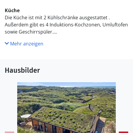
Küche
Die Küche ist mit 2 Kühlschränke ausgestattet .
Außerdem gibt es 4 Induktions-Kochzonen, Umluftofen
sowie Geschirrspüler.
Mehr anzeigen
WC und Bad
Es gibt 1 Badezimmer mit Duschnische und 1 Toilette..
Fußbodenheizung in 1 Badezimmer.
Hausbilder
Draußen
Die Ferienunterkunft liegt auf einem 1670 m² großen
Naturgrundstück. Die Entfernung zum Meer beträgt
300 m. Die nächste Einkaufsmöglichkeit liegt 5500 m
entfernt. In einem Abstand von 10000 m gibt es einen
Golfplatz. Es steht ein 130 m² Terrassenareal zur
Verfügung. Parkplatz auf dem Grundstück.
Einrichtung