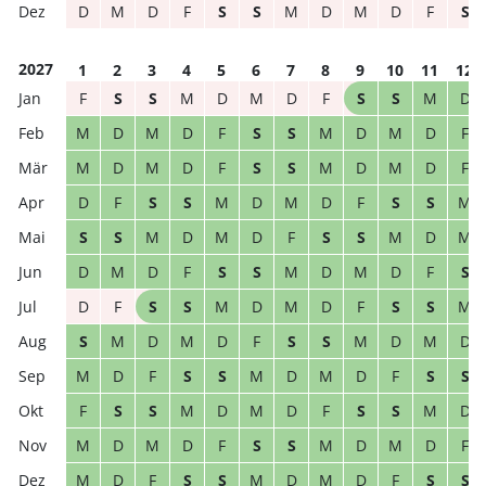
D
M
D
F
S
S
M
D
M
D
F
S
2027
1
2
3
4
5
6
7
8
9
10
11
12
F
S
S
M
D
M
D
F
S
S
M
D
M
D
M
D
F
S
S
M
D
M
D
F
M
D
M
D
F
S
S
M
D
M
D
F
D
F
S
S
M
D
M
D
F
S
S
M
S
S
M
D
M
D
F
S
S
M
D
M
D
M
D
F
S
S
M
D
M
D
F
S
D
F
S
S
M
D
M
D
F
S
S
M
S
M
D
M
D
F
S
S
M
D
M
D
M
D
F
S
S
M
D
M
D
F
S
S
F
S
S
M
D
M
D
F
S
S
M
D
M
D
M
D
F
S
S
M
D
M
D
F
M
D
F
S
S
M
D
M
D
F
S
S