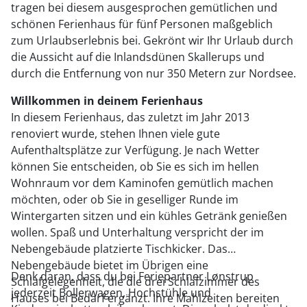
tragen bei diesem ausgesprochen gemütlichen und
schönen Ferienhaus für fünf Personen maßgeblich
zum Urlaubserlebnis bei. Gekrönt wir Ihr Urlaub durch
die Aussicht auf die Inlandsdünen Skallerups und
durch die Entfernung von nur 350 Metern zur Nordsee.
Willkommen in deinem Ferienhaus
In diesem Ferienhaus, das zuletzt im Jahr 2013
renoviert wurde, stehen Ihnen viele gute
Aufenthaltsplätze zur Verfügung. Je nach Wetter
können Sie entscheiden, ob Sie es sich im hellen
Wohnraum vor dem Kaminofen gemütlich machen
möchten, oder ob Sie in geselliger Runde im
Wintergarten sitzen und ein kühles Getränk genießen
wollen. Spaß und Unterhaltung verspricht der im
Nebengebäude platzierte Tischkicker. Das
Nebengebäude bietet im Übrigen eine
Denk daran, dass du bei Feriepartner Lønstrup
Schlafgelegenheit, die die drei Schlafzimmer des
jederzeit Bollerwagen, Hochstühle und
Hauses bei Bedarf ergänzt. Ihre Mahlzeiten bereiten