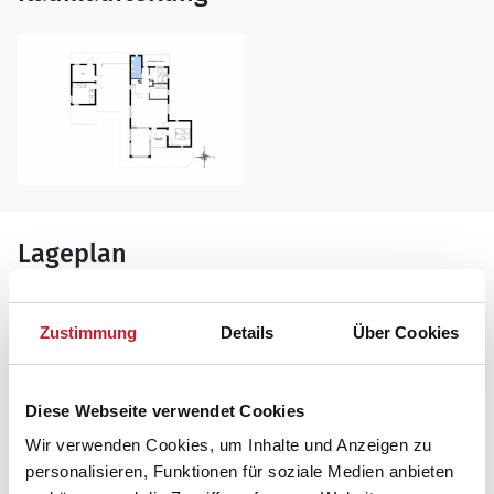
Lageplan
Adresse
Zustimmung
Details
Über Cookies
Ferienhaus LN1914
Thyborønvej 10
Skallerup Klit
Diese Webseite verwendet Cookies
9800 Hjørring
Wir verwenden Cookies, um Inhalte und Anzeigen zu
personalisieren, Funktionen für soziale Medien anbieten