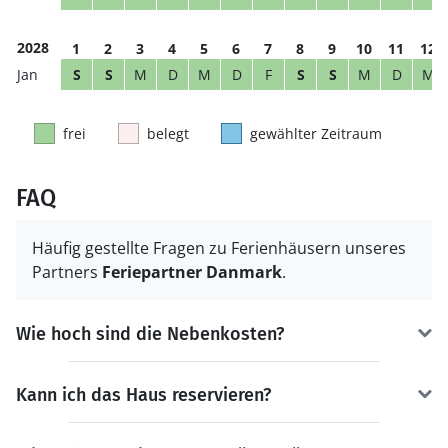
2028
1
2
3
4
5
6
7
8
9
10
11
12
S
S
M
D
M
D
F
S
S
M
D
M
frei
belegt
gewählter Zeitraum
FAQ
Häufig gestellte Fragen zu Ferienhäusern unseres
Partners
Feriepartner Danmark
.
Wie hoch sind die Nebenkosten?
Kann ich das Haus reservieren?