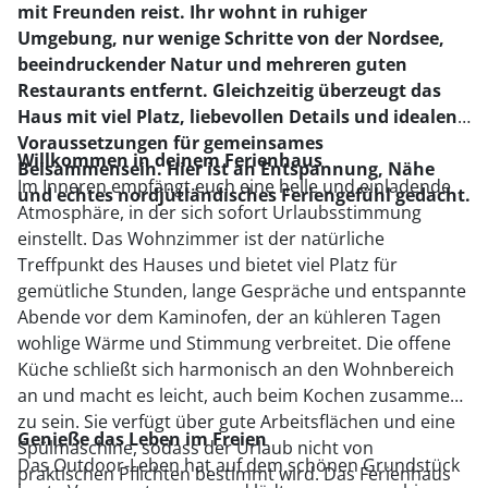
mit Freunden reist. Ihr wohnt in ruhiger
Umgebung, nur wenige Schritte von der Nordsee,
beeindruckender Natur und mehreren guten
Restaurants entfernt. Gleichzeitig überzeugt das
Haus mit viel Platz, liebevollen Details und idealen
Voraussetzungen für gemeinsames
Willkommen in deinem Ferienhaus
Beisammensein. Hier ist an Entspannung, Nähe
Im Inneren empfängt euch eine helle und einladende
und echtes nordjütländisches Feriengefühl gedacht.
Atmosphäre, in der sich sofort Urlaubsstimmung
einstellt. Das Wohnzimmer ist der natürliche
Treffpunkt des Hauses und bietet viel Platz für
gemütliche Stunden, lange Gespräche und entspannte
Abende vor dem Kaminofen, der an kühleren Tagen
wohlige Wärme und Stimmung verbreitet. Die offene
Küche schließt sich harmonisch an den Wohnbereich
an und macht es leicht, auch beim Kochen zusammen
zu sein. Sie verfügt über gute Arbeitsflächen und eine
Genieße das Leben im Freien
Spülmaschine, sodass der Urlaub nicht von
Das Outdoor-Leben hat auf dem schönen Grundstück
praktischen Pflichten bestimmt wird. Das Ferienhaus