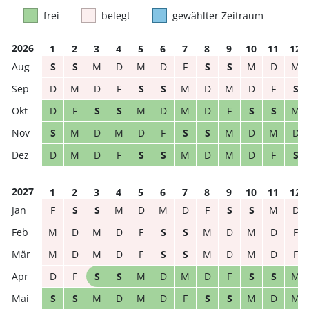
frei
belegt
gewählter Zeitraum
2026
1
2
3
4
5
6
7
8
9
10
11
12
S
S
M
D
M
D
F
S
S
M
D
M
D
M
D
F
S
S
M
D
M
D
F
S
D
F
S
S
M
D
M
D
F
S
S
M
S
M
D
M
D
F
S
S
M
D
M
D
D
M
D
F
S
S
M
D
M
D
F
S
2027
1
2
3
4
5
6
7
8
9
10
11
12
F
S
S
M
D
M
D
F
S
S
M
D
M
D
M
D
F
S
S
M
D
M
D
F
M
D
M
D
F
S
S
M
D
M
D
F
D
F
S
S
M
D
M
D
F
S
S
M
S
S
M
D
M
D
F
S
S
M
D
M