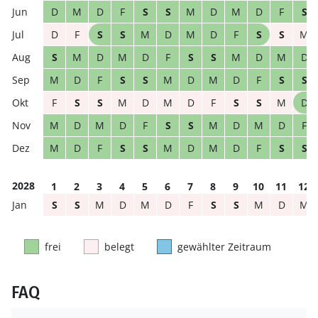
D
M
D
F
S
S
M
D
M
D
F
S
D
F
S
S
M
D
M
D
F
S
S
M
S
M
D
M
D
F
S
S
M
D
M
D
M
D
F
S
S
M
D
M
D
F
S
S
F
S
S
M
D
M
D
F
S
S
M
D
M
D
M
D
F
S
S
M
D
M
D
F
M
D
F
S
S
M
D
M
D
F
S
S
2028
1
2
3
4
5
6
7
8
9
10
11
12
S
S
M
D
M
D
F
S
S
M
D
M
frei
belegt
gewählter Zeitraum
FAQ