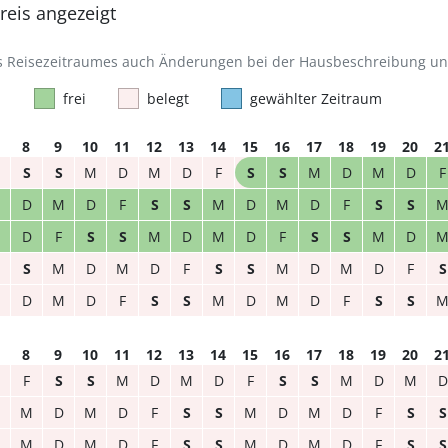
eis angezeigt
des Reisezeitraumes auch Änderungen bei der Hausbeschreibung u
frei
belegt
gewählter Zeitraum
8
9
10
11
12
13
14
15
16
17
18
19
20
2
S
S
M
D
M
D
F
S
S
M
D
M
D
F
M
D
M
D
F
S
S
M
D
M
D
F
S
S
M
D
F
S
S
M
D
M
D
F
S
S
M
D
S
M
D
M
D
F
S
S
M
D
M
D
F
S
M
D
M
D
F
S
S
M
D
M
D
F
S
S
8
9
10
11
12
13
14
15
16
17
18
19
20
2
F
S
S
M
D
M
D
F
S
S
M
D
M
D
M
D
M
D
F
S
S
M
D
M
D
F
S
S
M
D
M
D
F
S
S
M
D
M
D
F
S
S