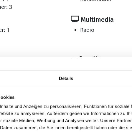
er: 3
Multimedia
r: 1
Radio
Sonstiges
Fußbodenheizung
ht m²
Wärmepumpe
Details
Cookies
rauchskosten
nhalte und Anzeigen zu personalisieren, Funktionen für soziale
uchskosten finden Sie im nächsten Schritt im Buchun
Website zu analysieren. Außerdem geben wir Informationen zu I
r soziale Medien, Werbung und Analysen weiter. Unsere Partner
 Daten zusammen, die Sie ihnen bereitgestellt haben oder die s