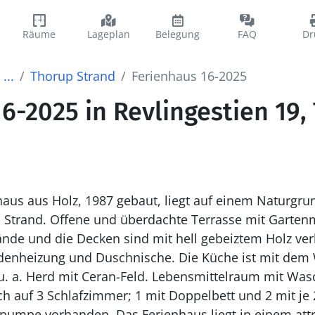
Räume
Lageplan
Belegung
FAQ
Dr
...
Thorup Strand
Ferienhaus 16-2025
6-2025 in Revlingestien 19,
haus aus Holz, 1987 gebaut, liegt auf einem Naturgru
 Strand. Offene und überdachte Terrasse mit Garten
Wände und die Decken sind mit hell gebeiztem Holz ve
enheizung und Duschnische. Die Küche ist mit de
-Feld. Lebensmittelraum mit Waschmaschine. Die
ich auf 3 Schlafzimmer; 1 mit Doppelbett und 2 mit je 
umpe vorhanden. Das Ferienhaus liegt in einem attra