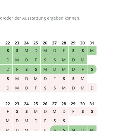
nd/oder der Ausstattung ergeben können.
1
22
23
24
25
26
27
28
29
30
31
S
S
M
D
M
D
F
S
S
M
M
D
M
D
F
S
S
M
D
M
M
D
F
S
S
M
D
M
D
F
S
S
M
D
M
D
F
S
S
M
M
D
M
D
F
S
S
M
D
M
D
1
22
23
24
25
26
27
28
29
30
31
F
S
S
M
D
M
D
F
S
S
M
D
M
D
F
S
S
M
D
M
D
F
S
S
M
D
M