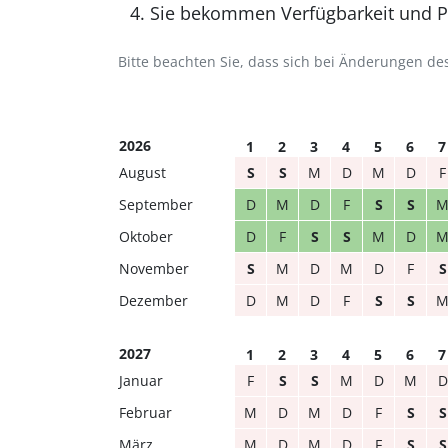
Sie bekommen Verfügbarkeit und Pr
Bitte beachten Sie, dass sich bei Änderungen 
2026
1
2
3
4
5
6
7
August
S
S
M
D
M
D
F
September
D
M
D
F
S
S
Oktober
D
F
S
S
M
D
November
S
M
D
M
D
F
S
Dezember
D
M
D
F
S
S
2027
1
2
3
4
5
6
7
Januar
F
S
S
M
D
M
D
Februar
M
D
M
D
F
S
S
März
M
D
M
D
F
S
S