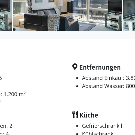
Entfernungen
6
Abstand Einkauf: 3.
Abstand Wasser: 80
: 1.200 m²
²
Küche
en: 2
Gefrierschrank l
n: 4
Kühlschrank