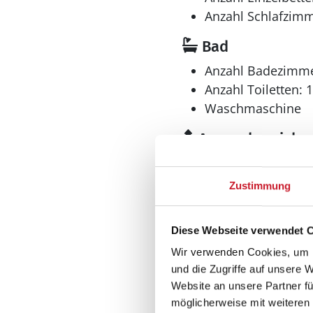
Anzahl Schlafzimm
Bad
Anzahl Badezimme
Anzahl Toiletten: 1
Waschmaschine
Aussenbereich
Terrasse: 16 m²
Terrasse, überdac
Zustimmung
Diese Webseite verwendet 
Neben- und Verb
Wir verwenden Cookies, um I
Die aktuellen Verbra
und die Zugriffe auf unsere 
Website an unsere Partner fü
möglicherweise mit weiteren