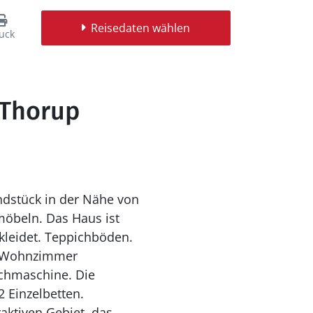
Reisedaten wählen
uck
 Thorup
ndstück in der Nähe von
möbeln. Das Haus ist
rkleidet. Teppichböden.
m Wohnzimmer
2 Einzelbetten.
ktiven Gebiet, das