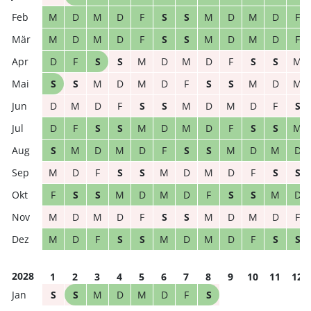
M
D
M
D
F
S
S
M
D
M
D
F
M
D
M
D
F
S
S
M
D
M
D
F
D
F
S
S
M
D
M
D
F
S
S
M
S
S
M
D
M
D
F
S
S
M
D
M
D
M
D
F
S
S
M
D
M
D
F
S
D
F
S
S
M
D
M
D
F
S
S
M
S
M
D
M
D
F
S
S
M
D
M
D
M
D
F
S
S
M
D
M
D
F
S
S
F
S
S
M
D
M
D
F
S
S
M
D
M
D
M
D
F
S
S
M
D
M
D
F
M
D
F
S
S
M
D
M
D
F
S
S
2028
1
2
3
4
5
6
7
8
9
10
11
12
S
S
M
D
M
D
F
S