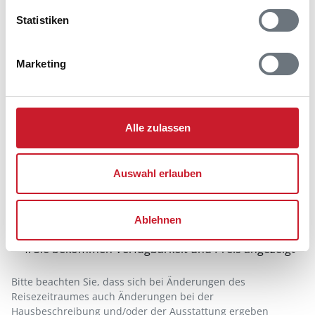
Statistiken
Marketing
Alle zulassen
Belegungskalender
Auswahl erlauben
Reisedauer auswählen
Anzahl Reisende auswählen
Ablehnen
Anreisetag im Belegungskalender anklicken
Sie bekommen Verfügbarkeit und Preis angezeigt
Bitte beachten Sie, dass sich bei Änderungen des
Reisezeitraumes auch Änderungen bei der
Hausbeschreibung und/oder der Ausstattung ergeben