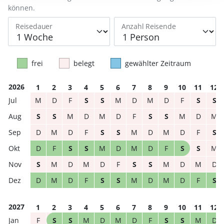
können.
Reisedauer
Anzahl Reisende
frei
belegt
gewählter Zeitraum
2026
1
2
3
4
5
6
7
8
9
10
11
12
M
D
F
S
S
M
D
M
D
F
S
S
S
S
M
D
M
D
F
S
S
M
D
M
D
M
D
F
S
S
M
D
M
D
F
S
D
F
S
S
M
D
M
D
F
S
S
M
S
M
D
M
D
F
S
S
M
D
M
D
D
M
D
F
S
S
M
D
M
D
F
S
2027
1
2
3
4
5
6
7
8
9
10
11
12
F
S
S
M
D
M
D
F
S
S
M
D