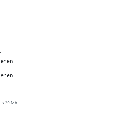
n
sehen
sehen
als 20 Mbit
.