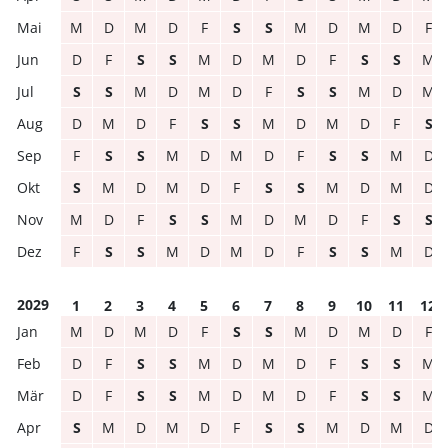
M
D
M
D
F
S
S
M
D
M
D
F
D
F
S
S
M
D
M
D
F
S
S
M
S
S
M
D
M
D
F
S
S
M
D
M
D
M
D
F
S
S
M
D
M
D
F
S
F
S
S
M
D
M
D
F
S
S
M
D
S
M
D
M
D
F
S
S
M
D
M
D
M
D
F
S
S
M
D
M
D
F
S
S
F
S
S
M
D
M
D
F
S
S
M
D
2029
1
2
3
4
5
6
7
8
9
10
11
12
M
D
M
D
F
S
S
M
D
M
D
F
D
F
S
S
M
D
M
D
F
S
S
M
D
F
S
S
M
D
M
D
F
S
S
M
S
M
D
M
D
F
S
S
M
D
M
D