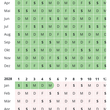
D
F
S
S
M
D
M
D
F
S
S
M
S
S
M
D
M
D
F
S
S
M
D
M
D
M
D
F
S
S
M
D
M
D
F
S
D
F
S
S
M
D
M
D
F
S
S
M
S
M
D
M
D
F
S
S
M
D
M
D
M
D
F
S
S
M
D
M
D
F
S
S
F
S
S
M
D
M
D
F
S
S
M
D
M
D
M
D
F
S
S
M
D
M
D
F
M
D
F
S
S
M
D
M
D
F
S
S
2028
1
2
3
4
5
6
7
8
9
10
11
12
S
S
M
D
M
D
F
S
S
M
D
M
D
M
D
F
S
S
M
D
M
D
F
S
M
D
F
S
S
M
D
M
D
F
S
S
S
S
M
D
M
D
F
S
S
M
D
M