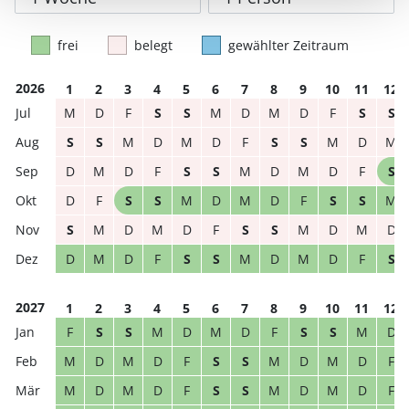
frei
belegt
gewählter Zeitraum
2026
1
2
3
4
5
6
7
8
9
10
11
12
M
D
F
S
S
M
D
M
D
F
S
S
S
S
M
D
M
D
F
S
S
M
D
M
D
M
D
F
S
S
M
D
M
D
F
S
D
F
S
S
M
D
M
D
F
S
S
M
S
M
D
M
D
F
S
S
M
D
M
D
D
M
D
F
S
S
M
D
M
D
F
S
2027
1
2
3
4
5
6
7
8
9
10
11
12
F
S
S
M
D
M
D
F
S
S
M
D
M
D
M
D
F
S
S
M
D
M
D
F
M
D
M
D
F
S
S
M
D
M
D
F