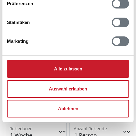
Präferenzen
Hinweis:
Nachdem Sie Ihre Erlaubnis gegeben
haben, können Sie weiterhin selbst bestimmen,
welche Funktionen genutzt werden sollen.
Statistiken
Marketing
Belegungskalender
Reisedauer auswählen
Anzahl Reisende auswählen
Alle zulassen
Anreisetag im Belegungskalender anklicken
Sie bekommen Verfügbarkeit und Preis angezeigt
Auswahl erlauben
Bitte beachten Sie, dass sich bei Änderungen des
Reisezeitraumes auch Änderungen bei der
Ablehnen
Hausbeschreibung und/oder der Ausstattung ergeben
können.
Reisedauer
Anzahl Reisende