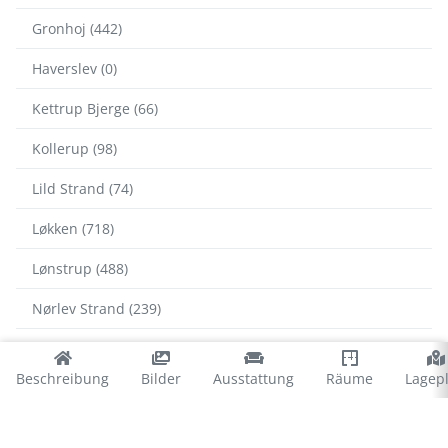
Gronhoj (442)
Haverslev (0)
Kettrup Bjerge (66)
Kollerup (98)
Lild Strand (74)
Løkken (718)
Lønstrup (488)
Nørlev Strand (239)
Nr. Lyngby (412)
Beschreibung
Bilder
Ausstattung
Räume
Lagep
Rødhus (194)
Saltum (418)