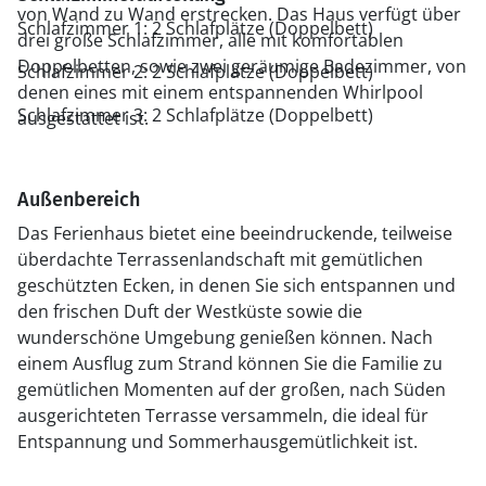
von Wand zu Wand erstrecken. Das Haus verfügt über
Schlafzimmer 1: 2 Schlafplätze (Doppelbett)
drei große Schlafzimmer, alle mit komfortablen
Doppelbetten, sowie zwei geräumige Badezimmer, von
Schlafzimmer 2: 2 Schlafplätze (Doppelbett)
denen eines mit einem entspannenden Whirlpool
Schlafzimmer 3: 2 Schlafplätze (Doppelbett)
ausgestattet ist.
Außenbereich
Das Ferienhaus bietet eine beeindruckende, teilweise
überdachte Terrassenlandschaft mit gemütlichen
geschützten Ecken, in denen Sie sich entspannen und
den frischen Duft der Westküste sowie die
wunderschöne Umgebung genießen können. Nach
einem Ausflug zum Strand können Sie die Familie zu
gemütlichen Momenten auf der großen, nach Süden
ausgerichteten Terrasse versammeln, die ideal für
Entspannung und Sommerhausgemütlichkeit ist.