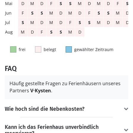
D
M
D
F
S
S
M
D
M
D
F
S
F
S
S
M
D
M
D
F
S
S
M
D
S
M
D
M
D
F
S
S
M
D
M
D
M
D
F
S
S
M
D
frei
belegt
gewählter Zeitraum
FAQ
Häufig gestellte Fragen zu Ferienhäusern unseres
Partners
V·Kysten
.
Wie hoch sind die Nebenkosten?
Kann ich das Ferienhaus unverbindlich