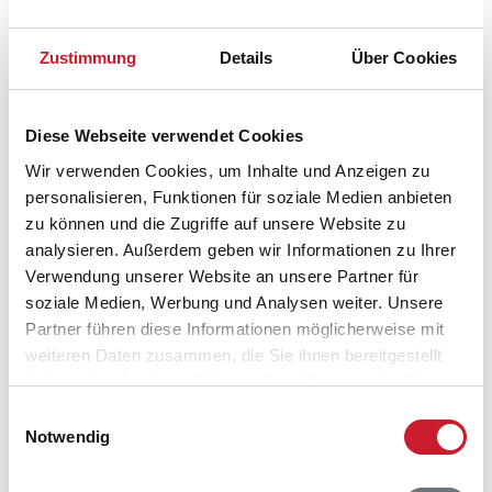
Lageplan
Zustimmung
Details
Über Cookies
Adresse
Ferienhaus 4021
Klitageren 35, Tornby
Diese Webseite verwendet Cookies
Wir verwenden Cookies, um Inhalte und Anzeigen zu
9850 Hirtshals
personalisieren, Funktionen für soziale Medien anbieten
zu können und die Zugriffe auf unsere Website zu
analysieren. Außerdem geben wir Informationen zu Ihrer
Verwendung unserer Website an unsere Partner für
soziale Medien, Werbung und Analysen weiter. Unsere
In Ihrem Browser scheint ein
Partner führen diese Informationen möglicherweise mit
Skriptblocker/AdBlocker aktiviert zu sein!
weiteren Daten zusammen, die Sie ihnen bereitgestellt
Das Bereitstellen und Ausführen einiger
haben oder die sie im Rahmen Ihrer Nutzung der Dienste
Funktionen wird dadurch auf dieser Seite
gesammelt haben.
Einwilligungsauswahl
verhindert. Um die Funktionen nutzen zu können,
Notwendig
deaktivieren Sie bitte den Blocker für diese Seite
oder setzen sie auf Ihre Whitelist.