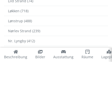
Lild Strand (74)
Løkken (718)
Lønstrup (488)
Nørlev Strand (239)
Nr. Lyngby (412)
Rødhus (194)
Beschreibung
Bilder
Ausstattung
Räume
Lagep
Saltum (418)
Skallerup Klit (73)
Slettestrand (70)
Thorup Strand (107)
Tornby Strand (139)
Tranum Strand (159)