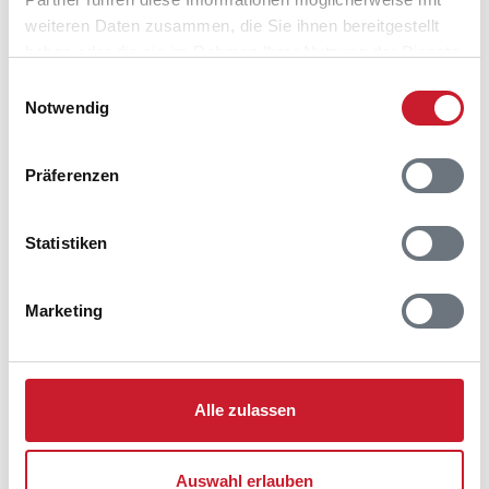
9850 Hirtshals
weiteren Daten zusammen, die Sie ihnen bereitgestellt
haben oder die sie im Rahmen Ihrer Nutzung der Dienste
gesammelt haben.
Einwilligungsauswahl
Notwendig
In Ihrem Browser scheint ein
Skriptblocker/AdBlocker aktiviert zu sein!
Präferenzen
Das Bereitstellen und Ausführen einiger
Funktionen wird dadurch auf dieser Seite
Statistiken
verhindert. Um die Funktionen nutzen zu können,
deaktivieren Sie bitte den Blocker für diese Seite
oder setzen sie auf Ihre Whitelist.
Marketing
Hinweis:
Nachdem Sie Ihre Erlaubnis gegeben
haben, können Sie weiterhin selbst bestimmen,
welche Funktionen genutzt werden sollen.
Alle zulassen
Auswahl erlauben