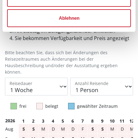
Belegungskalender
Reisedauer auswählen
Ablehnen
Anzahl Reisende auswählen
Anreisetag im Belegungskalender anklicken
Sie bekommen Verfügbarkeit und Preis angezeigt
Bitte beachten Sie, dass sich bei Änderungen des
Reisezeitraumes auch Änderungen bei der
Hausbeschreibung und/oder der Ausstattung ergeben
können.
Reisedauer
Anzahl Reisende
frei
belegt
gewählter Zeitraum
2026
1
2
3
4
5
6
7
8
9
10
11
12
S
S
M
D
M
D
F
S
S
M
D
M