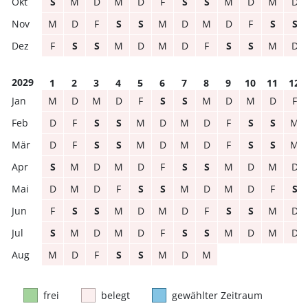
S
M
D
M
D
F
S
S
M
D
M
D
M
D
F
S
S
M
D
M
D
F
S
S
F
S
S
M
D
M
D
F
S
S
M
D
2029
1
2
3
4
5
6
7
8
9
10
11
12
M
D
M
D
F
S
S
M
D
M
D
F
D
F
S
S
M
D
M
D
F
S
S
M
D
F
S
S
M
D
M
D
F
S
S
M
S
M
D
M
D
F
S
S
M
D
M
D
D
M
D
F
S
S
M
D
M
D
F
S
F
S
S
M
D
M
D
F
S
S
M
D
S
M
D
M
D
F
S
S
M
D
M
D
M
D
F
S
S
M
D
M
frei
belegt
gewählter Zeitraum