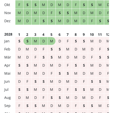
F
S
S
M
D
M
D
F
S
S
M
D
M
D
M
D
F
S
S
M
D
M
D
F
M
D
F
S
S
M
D
M
D
F
S
S
2028
1
2
3
4
5
6
7
8
9
10
11
12
S
S
M
D
M
D
F
S
S
M
D
M
D
M
D
F
S
S
M
D
M
D
F
S
M
D
F
S
S
M
D
M
D
F
S
S
S
S
M
D
M
D
F
S
S
M
D
M
M
D
M
D
F
S
S
M
D
M
D
F
D
F
S
S
M
D
M
D
F
S
S
M
S
S
M
D
M
D
F
S
S
M
D
M
D
M
D
F
S
S
M
D
M
D
F
S
F
S
S
M
D
M
D
F
S
S
M
D