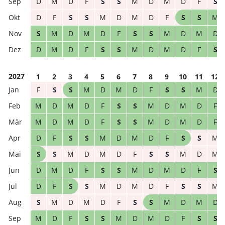
D
M
D
F
S
S
M
D
M
D
F
S
D
F
S
S
M
D
M
D
F
S
S
M
S
M
D
M
D
F
S
S
M
D
M
D
D
M
D
F
S
S
M
D
M
D
F
S
2027
1
2
3
4
5
6
7
8
9
10
11
12
F
S
S
M
D
M
D
F
S
S
M
D
M
D
M
D
F
S
S
M
D
M
D
F
M
D
M
D
F
S
S
M
D
M
D
F
D
F
S
S
M
D
M
D
F
S
S
M
S
S
M
D
M
D
F
S
S
M
D
M
D
M
D
F
S
S
M
D
M
D
F
S
D
F
S
S
M
D
M
D
F
S
S
M
S
M
D
M
D
F
S
S
M
D
M
D
M
D
F
S
S
M
D
M
D
F
S
S