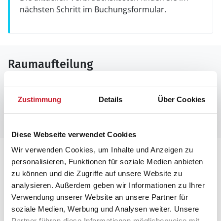
nächsten Schritt im Buchungsformular.
Raumaufteilung
Leider liegen uns zurzeit keine Grundrisse vor.
Zustimmung
Details
Über Cookies
Manchmal befinden sich aber unter den Bildern des
Ferienhauses Informationen zur Raumaufteilung.
Diese Webseite verwendet Cookies
Wir verwenden Cookies, um Inhalte und Anzeigen zu
Lageplan
personalisieren, Funktionen für soziale Medien anbieten
zu können und die Zugriffe auf unsere Website zu
Adresse
analysieren. Außerdem geben wir Informationen zu Ihrer
Ferienhaus 4030
Verwendung unserer Website an unsere Partner für
Gindrupvej 45, Tornby
soziale Medien, Werbung und Analysen weiter. Unsere
Partner führen diese Informationen möglicherweise mit