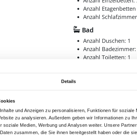
Anzahl Einzelbetten: 
Anzahl Etagenbetten 
Anzahl Schlafzimmer
Bad
Anzahl Duschen: 1
Anzahl Badezimmer:
Anzahl Toiletten: 1
en
Dusche
Waschmaschine
Details
Cookies
Aussenbereich
nhalte und Anzeigen zu personalisieren, Funktionen für soziale
hen
Gartenmöbel
Website zu analysieren. Außerdem geben wir Informationen zu I
r soziale Medien, Werbung und Analysen weiter. Unsere Partner
Grill
 Daten zusammen, die Sie ihnen bereitgestellt haben oder die s
Terrasse: 1