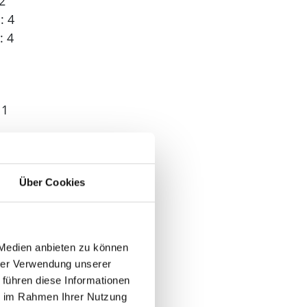
2
: 4
: 4
 1
Über Cookies
 Medien anbieten zu können
hrer Verwendung unserer
 führen diese Informationen
ie im Rahmen Ihrer Nutzung