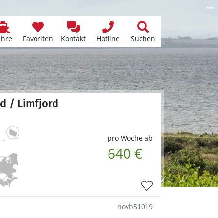
ähre
Favoriten
Kontakt
Hotline
Suchen
d / Limfjord
pro Woche ab
640 €
novb51019