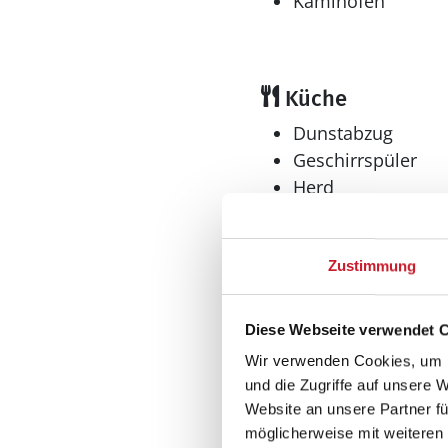
Kaminofen
Küche
Dunstabzug
Geschirrspüler
Herd
Elektroherd mit Backof
Kaffeemaschine
Kühlschrank
Zustimmung
Tiefkühler: 60 l
Tiefkühlschrank
Diese Webseite verwendet 
Multimedia
Wir verwenden Cookies, um I
Deutsches Fernse
und die Zugriffe auf unsere 
Website an unsere Partner fü
möglicherweise mit weiteren