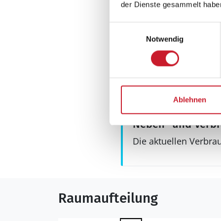
der Dienste gesammelt habe
Sonstiges
Einwilligungsauswahl
Fußbodenheizung
Notwendig
Fußbodenheizung im 
Haustyp
Ferienhaus
Wärmepumpe
Ablehnen
Neben- und Verb
Die aktuellen Verbra
Raumaufteilung