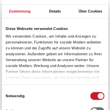
Belegungskalender
Zustimmung
Details
Über Cookies
Reisedauer auswählen
Anzahl Reisende auswählen
Diese Webseite verwendet Cookies
Anreisetag im Belegungskalender anklicken
Wir verwenden Cookies, um Inhalte und Anzeigen zu
Sie bekommen Verfügbarkeit und Preis angezeigt
personalisieren, Funktionen für soziale Medien anbieten
zu können und die Zugriffe auf unsere Website zu
Bitte beachten Sie, dass sich bei Änderungen des
analysieren. Außerdem geben wir Informationen zu Ihrer
Reisezeitraumes auch Änderungen bei der
Verwendung unserer Website an unsere Partner für
Hausbeschreibung und/oder der Ausstattung ergeben
soziale Medien, Werbung und Analysen weiter. Unsere
können.
Partner führen diese Informationen möglicherweise mit
Reisedauer
Anzahl Reisende
weiteren Daten zusammen, die Sie ihnen bereitgestellt
haben oder die sie im Rahmen Ihrer Nutzung der Dienste
gesammelt haben.
Einwilligungsauswahl
frei
belegt
gewählter Zeitraum
Notwendig
2026
1
2
3
4
5
6
7
8
9
10
11
12