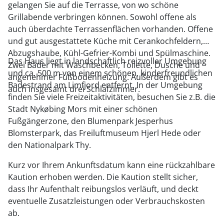
gelangen Sie auf die Terrasse, von wo schöne
Grillabende verbringen können. Sowohl offene als
auch überdachte Terrassenflächen vorhanden. Offene
und gut ausgestattete Küche mit Cerankochfeldern,
Abzugshaube, Kühl-Gefrier-Kombi und Spülmaschine.
Das Haus liegt in landschaftlich reizvoller Umgebung
Zwei Bäder mit Waschbecken, Toilette, Dusche und
und ca. 500 m von einem schönen, kinderfreundlichen
angenehmer Fußbodenheizung. Außerdem gibt es
Badestrand am Limfjord entfernt. In der Umgebung
auch insgesamt drei Schlafzimmer.
finden Sie viele Freizeitaktivitäten, besuchen Sie z.B. die
Stadt Nykøbing Mors mit einer schönen
Fußgängerzone, den Blumenpark Jesperhus
Blomsterpark, das Freiluftmuseum Hjerl Hede oder
den Nationalpark Thy.
Kurz vor Ihrem Ankunftsdatum kann eine rückzahlbare
Kaution erhoben werden. Die Kaution stellt sicher,
dass Ihr Aufenthalt reibungslos verläuft, und deckt
eventuelle Zusatzleistungen oder Verbrauchskosten
ab.