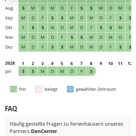
S
M
D
M
D
F
S
S
M
D
M
D
M
D
F
S
S
M
D
M
D
F
S
S
F
S
S
M
D
M
D
F
S
S
M
D
M
D
M
D
F
S
S
M
D
M
D
F
M
D
F
S
S
M
D
M
D
F
S
S
2028
1
2
3
4
5
6
7
8
9
10
11
12
S
S
M
D
M
D
F
S
frei
belegt
gewählter Zeitraum
FAQ
Häufig gestellte Fragen zu Ferienhäusern unseres
Partners
DanCenter
.