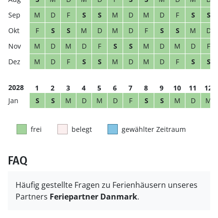
M
D
F
S
S
M
D
M
D
F
S
S
F
S
S
M
D
M
D
F
S
S
M
D
M
D
M
D
F
S
S
M
D
M
D
F
M
D
F
S
S
M
D
M
D
F
S
S
2028
1
2
3
4
5
6
7
8
9
10
11
12
S
S
M
D
M
D
F
S
S
M
D
M
frei
belegt
gewählter Zeitraum
FAQ
Häufig gestellte Fragen zu Ferienhäusern unseres
Partners
Feriepartner Danmark
.