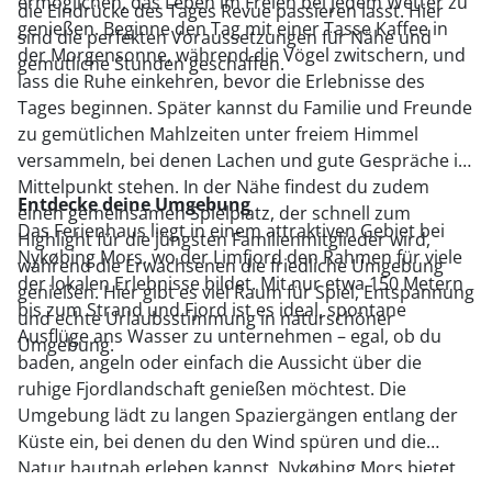
ermöglichen, das Leben im Freien bei jedem Wetter zu
die Eindrücke des Tages Revue passieren lasst. Hier
genießen. Beginne den Tag mit einer Tasse Kaffee in
sind die perfekten Voraussetzungen für Nähe und
der Morgensonne, während die Vögel zwitschern, und
gemütliche Stunden geschaffen.
lass die Ruhe einkehren, bevor die Erlebnisse des
Tages beginnen. Später kannst du Familie und Freunde
zu gemütlichen Mahlzeiten unter freiem Himmel
versammeln, bei denen Lachen und gute Gespräche im
Mittelpunkt stehen. In der Nähe findest du zudem
Entdecke deine Umgebung
einen gemeinsamen Spielplatz, der schnell zum
Das Ferienhaus liegt in einem attraktiven Gebiet bei
Highlight für die jüngsten Familienmitglieder wird,
Nykøbing Mors, wo der Limfjord den Rahmen für viele
während die Erwachsenen die friedliche Umgebung
der lokalen Erlebnisse bildet. Mit nur etwa 150 Metern
genießen. Hier gibt es viel Raum für Spiel, Entspannung
bis zum Strand und Fjord ist es ideal, spontane
und echte Urlaubsstimmung in naturschöner
Ausflüge ans Wasser zu unternehmen – egal, ob du
Umgebung.
baden, angeln oder einfach die Aussicht über die
ruhige Fjordlandschaft genießen möchtest. Die
Umgebung lädt zu langen Spaziergängen entlang der
Küste ein, bei denen du den Wind spüren und die
Natur hautnah erleben kannst. Nykøbing Mors bietet