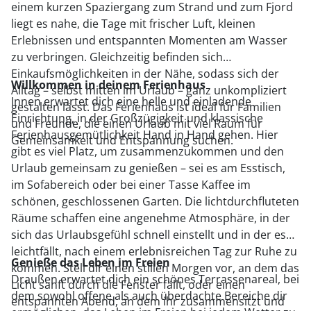
einem kurzen Spaziergang zum Strand und zum Fjord
liegt es nahe, die Tage mit frischer Luft, kleinen
Erlebnissen und entspannten Momenten am Wasser
zu verbringen. Gleichzeitig befinden sich
Einkaufsmöglichkeiten in der Nähe, sodass sich der
Willkommen in deinem Ferienhaus
Alltag – selbst mitten im Urlaub – ganz unkompliziert
Innen erwartet dich eine helle und einladende
gestalten lässt. Das Ferienhaus ist ideal für Familien
Einrichtung, in der Großzügigkeit und klassische
und Freunde, die einen Urlaub mit viel Raum für
Ferienhausgemütlichkeit Hand in Hand gehen. Hier
Gemeinsamkeit und Entspannung suchen.
gibt es viel Platz, um zusammenzukommen und den
Urlaub gemeinsam zu genießen – sei es am Esstisch,
im Sofa­bereich oder bei einer Tasse Kaffee im
schönen, geschlossenen Garten. Die lichtdurchfluteten
Räume schaffen eine angenehme Atmosphäre, in der
sich das Urlaubsgefühl schnell einstellt und in der es
leichtfällt, nach einem erlebnisreichen Tag zur Ruhe zu
Genieße das Leben im Freien
kommen. Stell dir einen stillen Morgen vor, an dem das
Draußen erwartet dich ein schönes Terrassenareal, bei
Licht sanft durch die Fenster fällt, oder einen
dem sowohl offene als auch überdachte Bereiche dir
entspannten Abend, an dem ihr zusammensitzt und