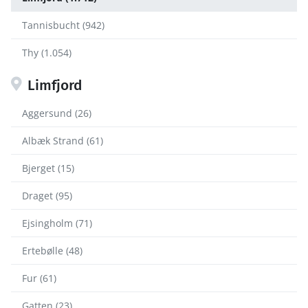
Tannisbucht (942)
Thy (1.054)
Limfjord
Aggersund (26)
Albæk Strand (61)
Bjerget (15)
Draget (95)
Ejsingholm (71)
Ertebølle (48)
Fur (61)
Gatten (23)