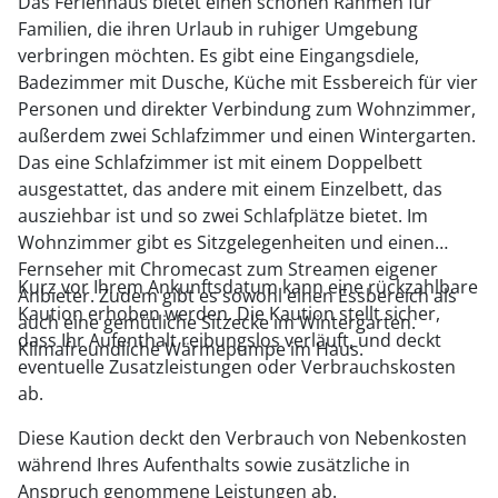
Das Ferienhaus bietet einen schönen Rahmen für
Familien, die ihren Urlaub in ruhiger Umgebung
verbringen möchten. Es gibt eine Eingangsdiele,
Badezimmer mit Dusche, Küche mit Essbereich für vier
Personen und direkter Verbindung zum Wohnzimmer,
außerdem zwei Schlafzimmer und einen Wintergarten.
Das eine Schlafzimmer ist mit einem Doppelbett
ausgestattet, das andere mit einem Einzelbett, das
ausziehbar ist und so zwei Schlafplätze bietet. Im
Wohnzimmer gibt es Sitzgelegenheiten und einen
Fernseher mit Chromecast zum Streamen eigener
Kurz vor Ihrem Ankunftsdatum kann eine rückzahlbare
Anbieter. Zudem gibt es sowohl einen Essbereich als
Kaution erhoben werden. Die Kaution stellt sicher,
auch eine gemütliche Sitzecke im Wintergarten.
dass Ihr Aufenthalt reibungslos verläuft, und deckt
Klimafreundliche Wärmepumpe im Haus.
eventuelle Zusatzleistungen oder Verbrauchskosten
ab.
Diese Kaution deckt den Verbrauch von Nebenkosten
während Ihres Aufenthalts sowie zusätzliche in
Anspruch genommene Leistungen ab.