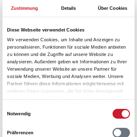
Zustimmung
Details
Über Cookies
Bitte beachten Sie, dass sich bei Änderungen des
Reisezeitraumes auch Änderungen bei der
Hausbeschreibung und/oder der Ausstattung ergeben
Diese Webseite verwendet Cookies
können.
Wir verwenden Cookies, um Inhalte und Anzeigen zu
Reisedauer
Anzahl Reisende
personalisieren, Funktionen für soziale Medien anbieten
zu können und die Zugriffe auf unsere Website zu
analysieren. Außerdem geben wir Informationen zu Ihrer
frei
belegt
gewählter Zeitraum
Verwendung unserer Website an unsere Partner für
soziale Medien, Werbung und Analysen weiter. Unsere
2026
1
2
3
4
5
6
7
8
9
10
11
12
Partner führen diese Informationen möglicherweise mit
M
D
F
S
S
M
D
M
D
F
S
S
weiteren Daten zusammen, die Sie ihnen bereitgestellt
haben oder die sie im Rahmen Ihrer Nutzung der Dienste
S
S
M
D
M
D
F
S
S
M
D
M
gesammelt haben.
Einwilligungsauswahl
D
M
D
F
S
S
M
D
M
D
F
S
Notwendig
D
F
S
S
M
D
M
D
F
S
S
M
S
M
D
M
D
F
S
S
M
D
M
D
Präferenzen