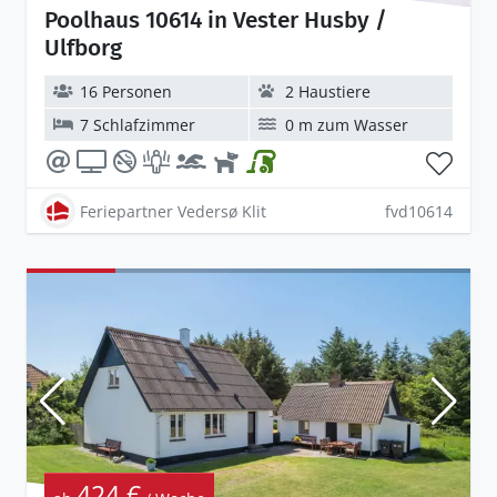
Poolhaus 10614 in Vester Husby /
Ulfborg
16 Personen
2 Haustiere
7 Schlafzimmer
0 m zum Wasser
Feriepartner Vedersø Klit
fvd10614
424 €