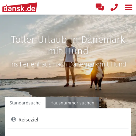
Toller Urlaub in Dänemark
mit Hund
Ins Ferienhaus nach Dänemark mit Hund
Standardsuche
Hausnummer suchen
Reiseziel