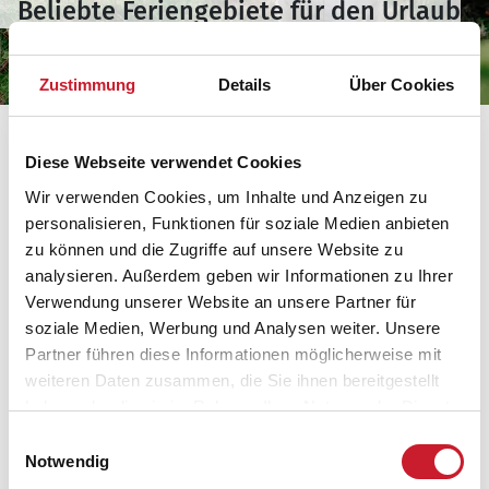
Beliebte Feriengebiete für den Urlaub
mit Hund in Dänemark
Zustimmung
Details
Über Cookies
Hund im dänischem Wald
Diese Webseite verwendet Cookies
Egal, in welche
Region Dänemarks
es Sie und Ihren
Wir verwenden Cookies, um Inhalte und Anzeigen zu
Vierbeiner verschlägt, schöne Strände, Waldgebiete
personalisieren, Funktionen für soziale Medien anbieten
und die dänischen Hundewälder finden Sie im
zu können und die Zugriffe auf unsere Website zu
ganzen Land.
analysieren. Außerdem geben wir Informationen zu Ihrer
Verwendung unserer Website an unsere Partner für
soziale Medien, Werbung und Analysen weiter. Unsere
Partner führen diese Informationen möglicherweise mit
weiteren Daten zusammen, die Sie ihnen bereitgestellt
haben oder die sie im Rahmen Ihrer Nutzung der Dienste
gesammelt haben.
Einwilligungsauswahl
Notwendig