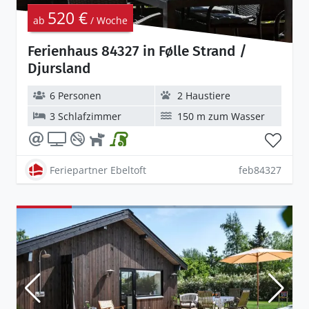
520 €
ab
/ Woche
Ferienhaus 84327 in Følle Strand /
Djursland
6 Personen
2 Haustiere
3 Schlafzimmer
150 m zum Wasser
Feriepartner Ebeltoft
feb84327