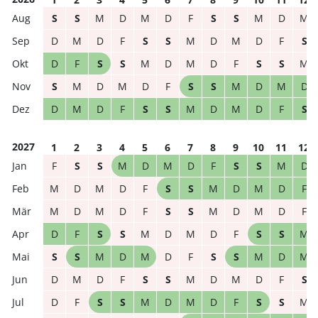
S
S
M
D
M
D
F
S
S
M
D
M
D
M
D
F
S
S
M
D
M
D
F
S
D
F
S
S
M
D
M
D
F
S
S
M
S
M
D
M
D
F
S
S
M
D
M
D
D
M
D
F
S
S
M
D
M
D
F
S
2027
1
2
3
4
5
6
7
8
9
10
11
12
F
S
S
M
D
M
D
F
S
S
M
D
M
D
M
D
F
S
S
M
D
M
D
F
M
D
M
D
F
S
S
M
D
M
D
F
D
F
S
S
M
D
M
D
F
S
S
M
S
S
M
D
M
D
F
S
S
M
D
M
D
M
D
F
S
S
M
D
M
D
F
S
D
F
S
S
M
D
M
D
F
S
S
M