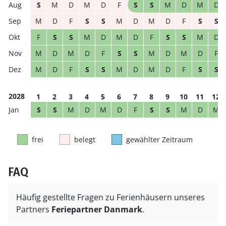
S
M
D
M
D
F
S
S
M
D
M
D
M
D
F
S
S
M
D
M
D
F
S
S
F
S
S
M
D
M
D
F
S
S
M
D
M
D
M
D
F
S
S
M
D
M
D
F
M
D
F
S
S
M
D
M
D
F
S
S
2028
1
2
3
4
5
6
7
8
9
10
11
12
S
S
M
D
M
D
F
S
S
M
D
M
frei
belegt
gewählter Zeitraum
FAQ
Häufig gestellte Fragen zu Ferienhäusern unseres
Partners
Feriepartner Danmark
.