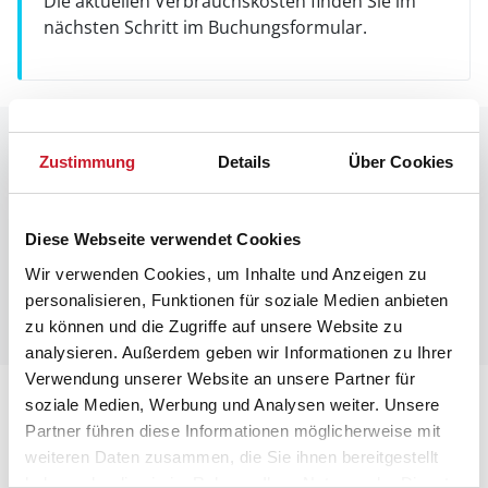
Die aktuellen Verbrauchskosten finden Sie im
nächsten Schritt im Buchungsformular.
Raumaufteilung
Zustimmung
Details
Über Cookies
Diese Webseite verwendet Cookies
Wir verwenden Cookies, um Inhalte und Anzeigen zu
personalisieren, Funktionen für soziale Medien anbieten
zu können und die Zugriffe auf unsere Website zu
analysieren. Außerdem geben wir Informationen zu Ihrer
Verwendung unserer Website an unsere Partner für
Lageplan
soziale Medien, Werbung und Analysen weiter. Unsere
Partner führen diese Informationen möglicherweise mit
weiteren Daten zusammen, die Sie ihnen bereitgestellt
Adresse
haben oder die sie im Rahmen Ihrer Nutzung der Dienste
Poolhaus LK1001