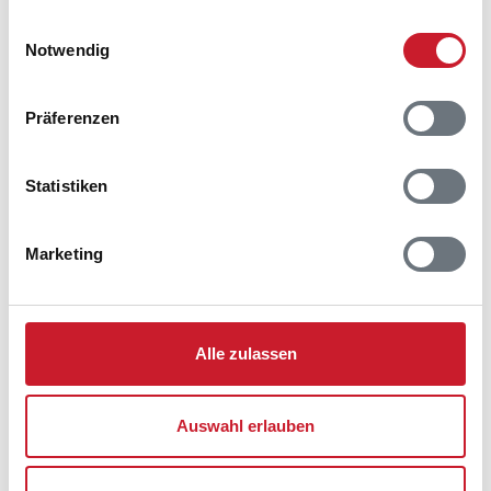
gesammelt haben.
Nellysvej 21
Einwilligungsauswahl
Kettrup Bjerge
Notwendig
9480 Løkken
Präferenzen
Statistiken
Marketing
Alle zulassen
Auswahl erlauben