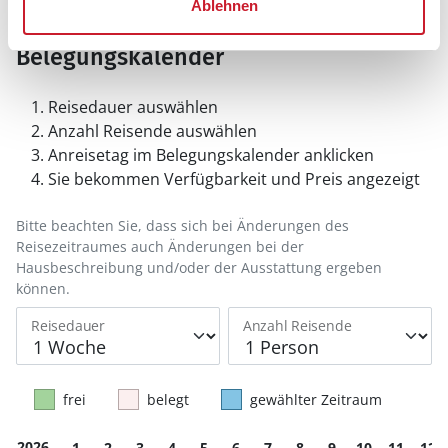
Ablehnen
Belegungskalender
Reisedauer auswählen
Anzahl Reisende auswählen
Anreisetag im Belegungskalender anklicken
Sie bekommen Verfügbarkeit und Preis angezeigt
Bitte beachten Sie, dass sich bei Änderungen des
Reisezeitraumes auch Änderungen bei der
Hausbeschreibung und/oder der Ausstattung ergeben
können.
Reisedauer
Anzahl Reisende
frei
belegt
gewählter Zeitraum
2026
1
2
3
4
5
6
7
8
9
10
11
12