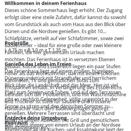
Willkommen in deinem Ferienhaus
Dieses schöne Sommerhaus liegt erhöht. Der Zugang
erfolgt über eine steile Zufahrt, dafür kannst du sowohl
vom Grundstück als auch vom Haus aus den Blick über
Dünen und die Nordsee genießen. Es gibt 10
Schlafplätze, verteilt auf vier Schlafzimmer, sowie zwei
Poolgröße
Badezimmer – ideal für eine große oder zwei kleinere
L 4,75 m x B 3,0 m x T 1,35 m
Familien, die hier gemeinsam Urlaub machen
möchten. Das Ferienhaus ist in versetzten Ebenen
Genieße das Leben im Freien
gebaut: Küche und Essbereich liegen ein paar Stufen
Das Ferienhaus liegt auf einem großen, hügeligen
höher als das Wohnzimmer, das mit einem schönen
Dünengrundstück mit Strandhafer und herrlichem
Kaminofen, TV und gemütlichen Sofas zum
Blick über die Landschaft und das Meer.
Hier ist viel
Entspannen einlädt. In Verlängerung des Essbereichs
Platz zum Spielen und Toben, und auf den Terrassen
befindet sich der Poolbereich, und mit Waschmaschine
gibt es reichlich Gelegenheit, völlig ungestört in der
und Trockner ist stets für saubere und trockene
Sonne zu sitzen und den dänischen Sommer zu
Handtücher nach dem Badevergnügen gesorgt.
genießen. Mehrere Terrassen sind überdacht und
Entdecke deine Umgebung
laden zu langen Abenden mit Grill und gemütlichem
Poolraum
Wer schon immer von einem Urlaub an der Nordsee
Beisammensein ein.
Angrenzend an die Küchen- und Essabteilung liegt der