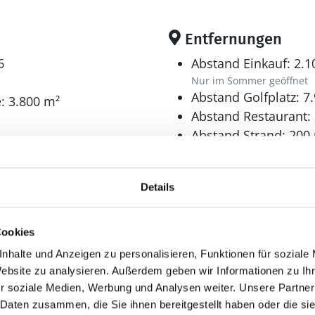
Entfernungen
6
Abstand Einkauf: 2.
Nur im Sommer geöffnet
Abstand Golfplatz: 7
: 3.800 m²
Abstand Restaurant:
Abstand Strand: 200
Sandstrand
6
Details
m²
Cookies
Schlafbereich
nhalte und Anzeigen zu personalisieren, Funktionen für soziale
Website zu analysieren. Außerdem geben wir Informationen zu I
Anzahl Doppelbetten
r soziale Medien, Werbung und Analysen weiter. Unsere Partner
1x140x200
 Daten zusammen, die Sie ihnen bereitgestellt haben oder die s
1x160x200