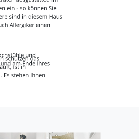
n ein - so können Sie
ere sind in diesem Haus
ch Allergiker einen
Hochstühle und
n schützen das
n und am Ende Ihres
. Es stehen Ihnen
ine Mischung aus Hügeln,
önnen Sie mit dem Rad
ernt, ideal zum
g der dänischen