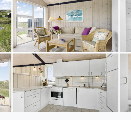
hen Sie weitere dänische Ferienorte: Løkken, Lønstr
swürdigkeiten, Attraktionen und schönen Restaurants.