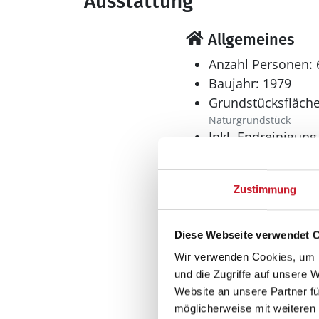
Ausstattung
Allgemeines
Anzahl Personen: 
Baujahr: 1979
Grundstücksfläche
Naturgrundstück
Inkl. Endreinigung
Nichtraucher
Renovierung: 200
Zustimmung
Tolle Aussicht
Meerblick
Wohnfläche: 110 
Diese Webseite verwendet 
Wohnbereich
Wir verwenden Cookies, um I
und die Zugriffe auf unsere 
Kaminofen
Website an unsere Partner fü
möglicherweise mit weiteren