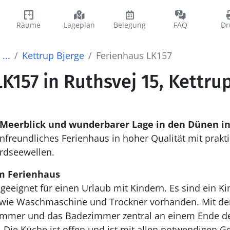
Räume
Lageplan
Belegung
FAQ
Dr
...
Kettrup Bjerge
Ferienhaus LK157
K157 in Ruthsvej 15, Kettru
Meerblick und wunderbarer Lage in den Dünen in
nfreundliches Ferienhaus in hoher Qualität mit prakt
rdseewellen.
m Ferienhaus
eeignet für einen Urlaub mit Kindern. Es sind ein Ki
owie Waschmaschine und Trockner vorhanden. Mit der
mmer und das Badezimmer zentral an einem Ende des Hauses
 Die Küche ist offen und ist mit allen notwendigen G