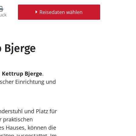
Reisedaten wählen
uck
p Bjerge
 Kettrup Bjerge
.
ischer Einrichtung und
nderstuhl und Platz für
 praktischen
, können die
eräten ausgestattet. Im