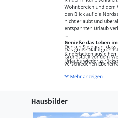
Wohnbereich und dem Win
den Blick auf die Nords
nicht erlaubt und übera
entspannten Urlaub ver
Genieße das Leben im
Denken Sie daran, dass 
Das große Naturgrundst
Kinderbetten ausleihen 
Grundstück vor dem Westwind. Die Holzterrasse, die um das ganze Haus verläuft, ist in
Urlaubs wieder zurückg
verschiedenen Ebenen a
Gartenmöbel, Liegestühl
Mehr anzeigen
Entdecke deine Umge
Kettrup Bjerge ist ein f
Wald, Moor, Dünen und
Hausbilder
oder zu Fuß erreichen. 
Erfrischen in der Nords