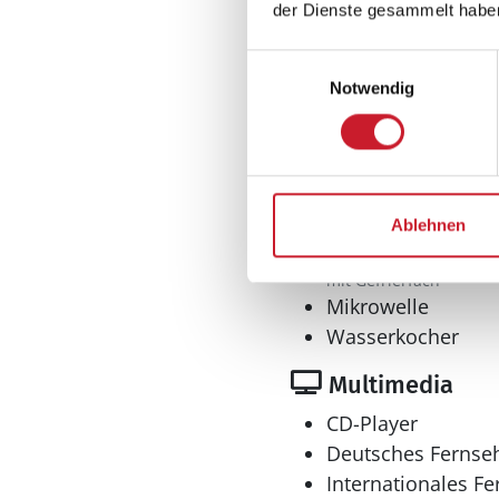
der Dienste gesammelt habe
Einwilligungsauswahl
Notwendig
Küche
Dunstabzug
Geschirrspüler
Herd
Kaffeemaschine
Ablehnen
Kühlschrank l
mit Gefrierfach
Mikrowelle
Wasserkocher
Multimedia
CD-Player
Deutsches Fernse
Internationales F