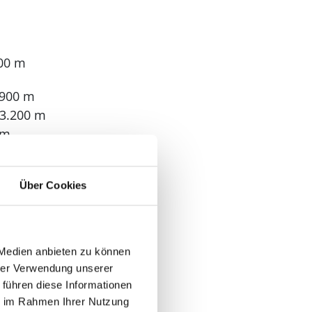
100 m
.900 m
 3.200 m
 m
Über Cookies
 Medien anbieten zu können
hrer Verwendung unserer
: 2
 führen diese Informationen
ie im Rahmen Ihrer Nutzung