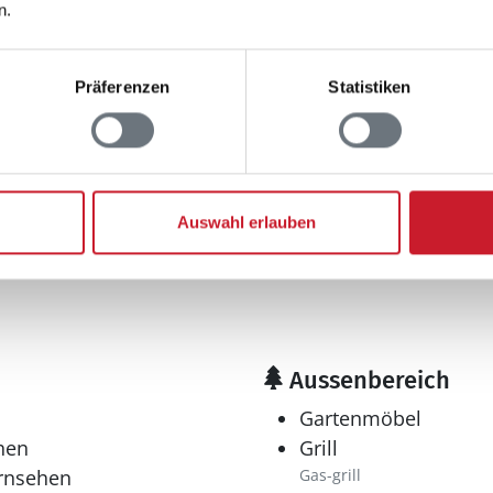
n.
Anzahl Einzelbetten: 
1x80x200
Präferenzen
Statistiken
Bad
Anzahl Duschen: 1
Anzahl Toiletten: 1
Trockner
Waschmaschine
Auswahl erlauben
Aussenbereich
Gartenmöbel
hen
Grill
ernsehen
Gas-grill