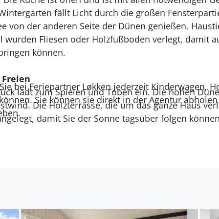
tergarten fällt Licht durch die großen Fensterpartie
ee von der anderen Seite der Dünen genießen. Hausti
ll wurden Fliesen oder Holzfußboden verlegt, damit au
bringen können.
 Freien
Sie bei Feriepartner Løkken jederzeit Kinderwagen, 
ück lädt zum Spielen und Toben ein. Die hohen Düne
können. Sie können sie direkt in der Agentur abhole
eben.
ngelegt, damit Sie der Sonne tagsüber folgen können
e und ein Grill zur Verfügung.
bung
antastisches Gebiet für Natuliebhaber. Hier gibt es e
 Strand, und das große, umfangreiche Wegesystem k
Das Ferienhaus ist ca. 250 Meter von der Nordsee entf
ee. Fahren Sie mit dem Auto Richtung Norden entlan