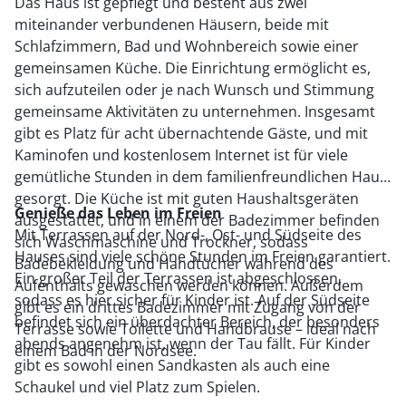
Das Haus ist gepflegt und besteht aus zwei
miteinander verbundenen Häusern, beide mit
Schlafzimmern, Bad und Wohnbereich sowie einer
gemeinsamen Küche. Die Einrichtung ermöglicht es,
sich aufzuteilen oder je nach Wunsch und Stimmung
gemeinsame Aktivitäten zu unternehmen. Insgesamt
gibt es Platz für acht übernachtende Gäste, und mit
Kaminofen und kostenlosem Internet ist für viele
gemütliche Stunden in dem familienfreundlichen Haus
gesorgt. Die Küche ist mit guten Haushaltsgeräten
Genieße das Leben im Freien
ausgestattet, und in einem der Badezimmer befinden
Mit Terrassen auf der Nord-, Ost- und Südseite des
sich Waschmaschine und Trockner, sodass
Hauses sind viele schöne Stunden im Freien garantiert.
Badebekleidung und Handtücher während des
Ein großer Teil der Terrassen ist abgeschlossen,
Aufenthalts gewaschen werden können. Außerdem
sodass es hier sicher für Kinder ist. Auf der Südseite
gibt es ein drittes Badezimmer mit Zugang von der
befindet sich ein überdachter Bereich, der besonders
Terrasse sowie Toilette und Handbrause – ideal nach
abends angenehm ist, wenn der Tau fällt. Für Kinder
einem Bad in der Nordsee.
gibt es sowohl einen Sandkasten als auch eine
Schaukel und viel Platz zum Spielen.