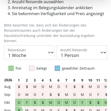
Anzahl Reisende auswählen
Anreisetag im Belegungskalender anklicken
Sie bekommen Verfügbarkeit und Preis angezeigt
Bitte beachten Sie, dass sich bei Änderungen des
Reisezeitraumes auch Änderungen bei der
Hausbeschreibung und/oder der Ausstattung ergeben
können.
Reisedauer
Anzahl Reisende
frei
belegt
gewählter Zeitraum
2026
1
2
3
4
5
6
7
8
9
10
11
12
S
S
M
D
M
D
F
S
S
M
D
M
D
M
D
F
S
S
M
D
M
D
F
S
D
F
S
S
M
D
M
D
F
S
S
M
S
M
D
M
D
F
S
S
M
D
M
D