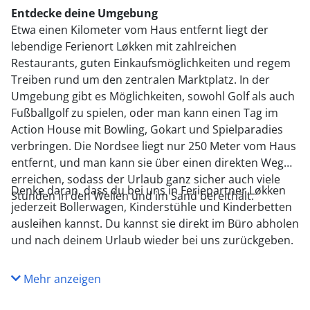
Entdecke deine Umgebung
Etwa einen Kilometer vom Haus entfernt liegt der
lebendige Ferienort Løkken mit zahlreichen
Restaurants, guten Einkaufsmöglichkeiten und regem
Treiben rund um den zentralen Marktplatz. In der
Umgebung gibt es Möglichkeiten, sowohl Golf als auch
Fußballgolf zu spielen, oder man kann einen Tag im
Action House mit Bowling, Gokart und Spielparadies
verbringen. Die Nordsee liegt nur 250 Meter vom Haus
entfernt, und man kann sie über einen direkten Weg
erreichen, sodass der Urlaub ganz sicher auch viele
Denke daran, dass du bei uns in Feriepartner Løkken
Stunden in den Wellen und im Sand bereithält.
jederzeit Bollerwagen, Kinderstühle und Kinderbetten
ausleihen kannst. Du kannst sie direkt im Büro abholen
und nach deinem Urlaub wieder bei uns zurückgeben.
Mehr anzeigen