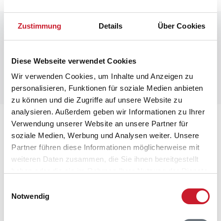
Zustimmung
Details
Über Cookies
Raumaufteilung
Leider liegen uns zurzeit keine Grundrisse vor.
Diese Webseite verwendet Cookies
Manchmal befinden sich aber unter den Bildern des
Wir verwenden Cookies, um Inhalte und Anzeigen zu
Ferienhauses Informationen zur Raumaufteilung.
personalisieren, Funktionen für soziale Medien anbieten
zu können und die Zugriffe auf unsere Website zu
analysieren. Außerdem geben wir Informationen zu Ihrer
Lageplan
Verwendung unserer Website an unsere Partner für
soziale Medien, Werbung und Analysen weiter. Unsere
Adresse
Partner führen diese Informationen möglicherweise mit
Ferienhaus LK129
weiteren Daten zusammen, die Sie ihnen bereitgestellt
Magnus Christensensvej 87
haben oder die sie im Rahmen Ihrer Nutzung der Dienste
Løkken
gesammelt haben.
Einwilligungsauswahl
9480 Løkken
Notwendig