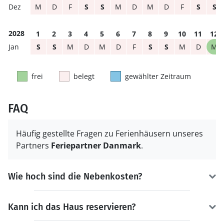
M
D
F
S
S
M
D
M
D
F
S
S
2028
1
2
3
4
5
6
7
8
9
10
11
12
S
S
M
D
M
D
F
S
S
M
D
M
frei
belegt
gewählter Zeitraum
FAQ
Häufig gestellte Fragen zu Ferienhäusern unseres
Partners
Feriepartner Danmark
.
Wie hoch sind die Nebenkosten?
Kann ich das Haus reservieren?