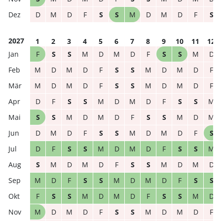
D
M
D
F
S
S
M
D
M
D
F
S
2027
1
2
3
4
5
6
7
8
9
10
11
12
F
S
S
M
D
M
D
F
S
S
M
D
M
D
M
D
F
S
S
M
D
M
D
F
M
D
M
D
F
S
S
M
D
M
D
F
D
F
S
S
M
D
M
D
F
S
S
M
S
S
M
D
M
D
F
S
S
M
D
M
D
M
D
F
S
S
M
D
M
D
F
S
D
F
S
S
M
D
M
D
F
S
S
M
S
M
D
M
D
F
S
S
M
D
M
D
M
D
F
S
S
M
D
M
D
F
S
S
F
S
S
M
D
M
D
F
S
S
M
D
M
D
M
D
F
S
S
M
D
M
D
F