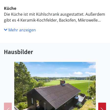
Küche
Die Küche ist mit Kühlschrank ausgestattet. Außerdem
gibt es 4 Keramik-Kochfelder, Backofen, Mikrowelle
sowie Geschirrspüler.
Mehr anzeigen
WC und Bad
Es gibt 1 Badezimmer mit Duschnische und 1 Toilette.
Hausbilder
Draußen
Die Ferienunterkunft liegt auf einem 1800 m² großen
Gründstück, das in einem Wald/Plantage liegt. Die
Entfernung zum Fjord beträgt 300 m. Die nächste
Einkaufsmöglichkeit liegt 3000 m entfernt. Es steht ein
38 m² Terrassenareal zur Verfügung. Zutritt zu einem
Wintergarten. Parkplatz auf dem Grundstück.
Einrichtung
Das Ferienhaus eignet sich für 4 Personen. Die