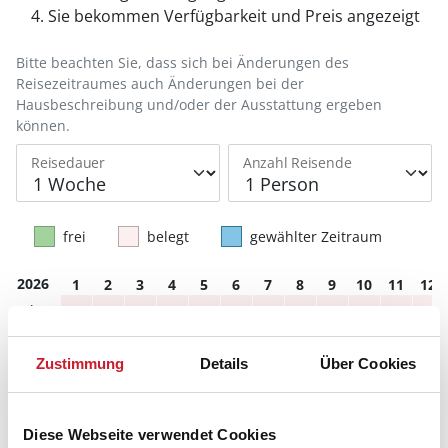
Sie bekommen Verfügbarkeit und Preis angezeigt
Bitte beachten Sie, dass sich bei Änderungen des
Reisezeitraumes auch Änderungen bei der
Hausbeschreibung und/oder der Ausstattung ergeben
können.
Reisedauer
Anzahl Reisende
frei
belegt
gewählter Zeitraum
2026
1
2
3
4
5
6
7
8
9
10
11
12
M
D
F
S
S
M
D
M
D
F
S
S
S
S
M
D
M
D
F
S
S
M
D
M
Zustimmung
Details
Über Cookies
D
M
D
F
S
S
M
D
M
D
F
S
D
F
S
S
M
D
M
D
F
S
S
M
Diese Webseite verwendet Cookies
S
M
D
M
D
F
S
S
M
D
M
D