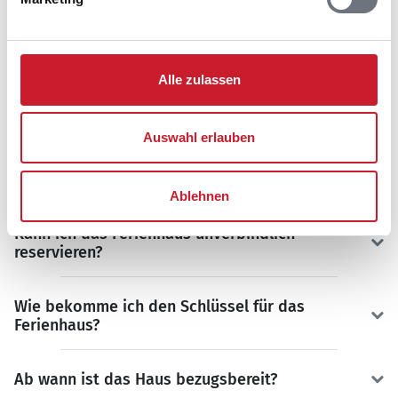
frei
belegt
gewählter Zeitraum
FAQ
Alle zulassen
Häufig gestellte Fragen zu Ferienhäusern unseres
Partners
Sonne und Strand
.
Auswahl erlauben
Wie hoch sind die Nebenkosten?
Ablehnen
Kann ich das Ferienhaus unverbindlich
reservieren?
Wie bekomme ich den Schlüssel für das
Ferienhaus?
Ab wann ist das Haus bezugsbereit?