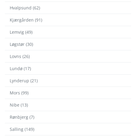
Hvalpsund (62)
Kjærgården (91)
Lemvig (49)
Løgstør (30)
Lovns (26)
Lundø (17)
Lynderup (21)
Mors (99)
Nibe (13)
Rønbjerg (7)
Salling (149)