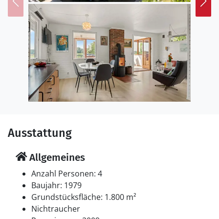
Ferienunterkunft hat eine Wohnfläche von 75 m² und
wurde 1979 gebaut. 2009 wurde die Ferienunterkunft
teilweise renoviert. Haustiere dürfen nicht mitgebracht
werden. Die Ferienunterkunft ist mit energiesparender
Wärmepumpe ausgestattet. Die Ferienunterkunft ist
mit Waschmaschine ausgestattet. Tiefkühlmöglichkeit
mit 10 Liter Nutzinhalt. Es gibt außerdem einen
Kaminofen. Für die jüngsten Feriengäste ist 1
Kinderhochstuhl vorhanden.
Schlafverhältnisse
Ausstattung
Die Schlafplätze verteilen sich auf 2 Schlafräume. 2
Schlafplätze in Einzelbetten. 2 Schlafplätze in einem
Allgemeines
Etagenbett.
Anzahl Personen: 4
Multimedien
Baujahr: 1979
In der Ferienunterkunft gibt es einen Fernseher.
Grundstücksfläche: 1.800 m²
Stereoanlage. Mindestens 4 dänische Fernsehsender.
Nichtraucher