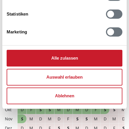
Bitte beachten Sie, dass sich bei Änderungen des
Statistiken
Reisezeitraumes auch Änderungen bei der
Hausbeschreibung und/oder der Ausstattung ergeben
können.
Marketing
Reisedauer
Anzahl Reisende
Alle zulassen
frei
belegt
gewählter Zeitraum
2026
1
2
3
4
5
6
7
8
9
10
11
12
Auswahl erlauben
M
D
F
S
S
M
D
M
D
F
S
S
S
S
M
D
M
D
F
S
S
M
D
M
Ablehnen
D
M
D
F
S
S
M
D
M
D
F
S
D
F
S
S
M
D
M
D
F
S
S
M
S
M
D
M
D
F
S
S
M
D
M
D
D
M
D
F
S
S
M
D
M
D
F
S