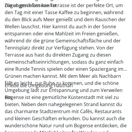
Zügen genießen kannst.
Die abgeschlossene Terrasse ist der perfekte Ort, um
den Tag mit einer Tasse Kaffee zu beginnen, während
du den Blick aufs Meer genießt und dem Rauschen der
Wellen lauschst. Hier kannst du auch in der Sonne
entspannen oder eine Mahlzeit im Freien genießen,
während dir die grüne Gemeinschaftsfläche und der
Tennisplatz direkt zur Verfügung stehen. Von der
Terrasse aus hast du direkten Zugang zu diesen
Gemeinschaftseinrichtungen, sodass du ganz einfach
eine Runde Tennis spielen oder einen Spaziergang im
Grünen machen kannst. Mit dem Meer als Nachbarn
fällt es leicht, zur Ruhe zu kommen, und die schöne
Erlebe die Umgebung hautnah
Umgebung lädt zur Entspannung und zum Verweilen
ein.
Bogense ist eine gemütliche Küstenstadt mit viel zu
bieten. Neben dem nahegelegenen Strand kannst du
das charmante Stadtzentrum mit Cafés, Restaurants
und kleinen Geschäften erkunden. Du kannst auch die
wunderschöne Natur rund um Bogense entdecken, die