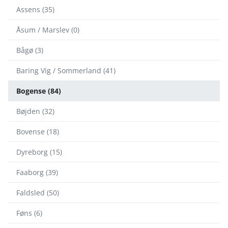
Assens (35)
Åsum / Marslev (0)
Bågø (3)
Baring Vig / Sommerland (41)
Bogense (84)
Bøjden (32)
Bovense (18)
Dyreborg (15)
Faaborg (39)
Faldsled (50)
Føns (6)