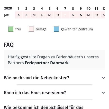
2028
1
2
3
4
5
6
7
8
9
10
11
12
S
S
M
D
M
D
F
S
S
M
D
M
frei
belegt
gewählter Zeitraum
FAQ
Häufig gestellte Fragen zu Ferienhäusern unseres
Partners
Feriepartner Danmark
.
Wie hoch sind die Nebenkosten?
Kann ich das Haus reservieren?
Wie bekomme ich den Schlüssel für das