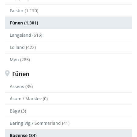
Falster (1.170)
Fünen (1.301)
Langeland (616)
Lolland (422)
Møn (283)
Fünen
Assens (35)
Åsum / Marslev (0)
Bågø (3)
Baring Vig / Sommerland (41)
Bogense (84)