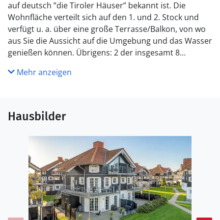
auf deutsch ”die Tiroler Häuser” bekannt ist. Die
Wohnfläche verteilt sich auf den 1. und 2. Stock und
verfügt u. a. über eine große Terrasse/Balkon, von wo
aus Sie die Aussicht auf die Umgebung und das Wasser
genießen können. Übrigens: 2 der insgesamt 8
Schlafplätze finden Sie in Form von Matratzen im
Mehr anzeigen
offenen Obergeschoss. Diese Schlafplätze sind
aufgrund der Zugänglichkeit am besten für die jüngere
Generation geeignet.
Hausbilder
Küche
Die Küche ist mit Kühlschrank ausgestattet. Außerdem
gibt es 4 Keramik-Kochfelder, Umluftofen, Mikrowelle
sowie Geschirrspüler.
WC und Bad
Es gibt 2 Badezimmer mit Duschnische und 2 Toiletten.
Fußbodenheizung in 2 Badezimmern. Es steht eine
Sauna zur Verfügung in der Sie sich so richtig