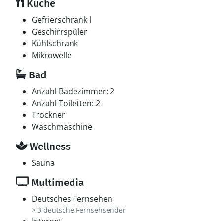
Küche
kabellose Internetverbindung zur Verfügung.
Gefrierschrank l
Whirlpool
Geschirrspüler
Entspannen Sie sich im Innen-Durchlauf-Whirlpool für
Kühlschrank
2 Personen.
Mikrowelle
Bad
Anzahl Badezimmer: 2
Anzahl Toiletten: 2
Trockner
Waschmaschine
Wellness
Sauna
Multimedia
Deutsches Fernsehen
> 3 deutsche Fernsehsender