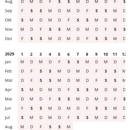
D
M
D
F
S
S
M
D
M
D
F
S
F
S
S
M
D
M
D
F
S
S
M
D
S
M
D
M
D
F
S
S
M
D
M
D
M
D
F
S
S
M
D
M
D
F
S
S
F
S
S
M
D
M
D
F
S
S
M
D
2029
1
2
3
4
5
6
7
8
9
10
11
12
M
D
M
D
F
S
S
M
D
M
D
F
D
F
S
S
M
D
M
D
F
S
S
M
D
F
S
S
M
D
M
D
F
S
S
M
S
M
D
M
D
F
S
S
M
D
M
D
D
M
D
F
S
S
M
D
M
D
F
S
F
S
S
M
D
M
D
F
S
S
M
D
S
M
D
M
D
F
S
S
M
D
M
D
M
D
F
S
S
M