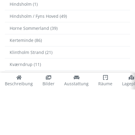
Hindsholm (1)
Hindsholm / Fyns Hoved (49)
Horne Sommerland (39)
Kerteminde (86)
Klintholm Strand (21)
Kværndrup (11)
Langø (27)
Beschreibung
Bilder
Ausstattung
Räume
Lagep
Lundeborg (11)
Middelfart (12)
Munkebo (11)
Nab (37)