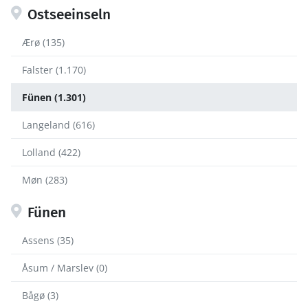
Ostseeinseln
Ærø (135)
Falster (1.170)
Fünen (1.301)
Langeland (616)
Lolland (422)
Møn (283)
Fünen
Assens (35)
Åsum / Marslev (0)
Bågø (3)