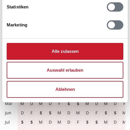
S
M
D
M
D
F
S
S
M
D
M
D
Statistiken
M
D
F
S
S
M
D
M
D
F
S
S
F
S
S
M
D
M
D
F
S
S
M
D
Marketing
M
D
M
D
F
S
S
M
D
M
D
F
M
D
F
S
S
M
D
M
D
F
S
S
Alle zulassen
2028
1
2
3
4
5
6
7
8
9
10
11
12
S
S
M
D
M
D
F
S
S
M
D
M
Auswahl erlauben
D
M
D
F
S
S
M
D
M
D
F
S
M
D
F
S
S
M
D
M
D
F
S
S
Ablehnen
S
S
M
D
M
D
F
S
S
M
D
M
M
D
M
D
F
S
S
M
D
M
D
F
D
F
S
S
M
D
M
D
F
S
S
M
S
S
M
D
M
D
F
S
S
M
D
M