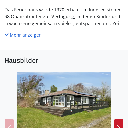
Das Ferienhaus wurde 1970 erbaut. Im Inneren stehen
98 Quadratmeter zur Verfügung, in denen Kinder und
Erwachsene gemeinsam spielen, entspannen und Zeit
miteinander verbringen können.
Mehr anzeigen
Wenn Kinder und Erwachsene etwas Abstand
benötigen, stehen vier Schlafzimmer zur Verfügung.
Hausbilder
Horne Næs gilt als einer der besten Angelplätze
Dänemarks.
Die Gegend hat nur wenige Ferienhäuser und ist daher
besonders ruhig und entspannend.