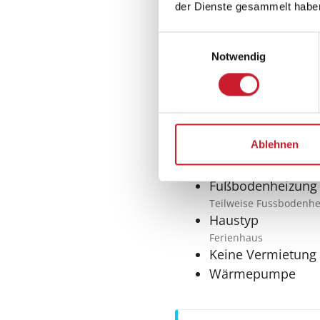
Kühlschrank
der Dienste gesammelt habe
Tiefkühler: 45 l
Gefrierfach
Einwilligungsauswahl
Notwendig
Multimedia
DVD-Player
Internet
WLAN
Ablehnen
Sonstiges
Fußbodenheizung
Teilweise Fussbodenh
Haustyp
Ferienhaus
Keine Vermietung
Wärmepumpe