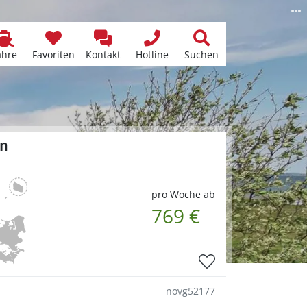
ähre
Favoriten
Kontakt
Hotline
Suchen
en
pro Woche ab
769 €
novg52177