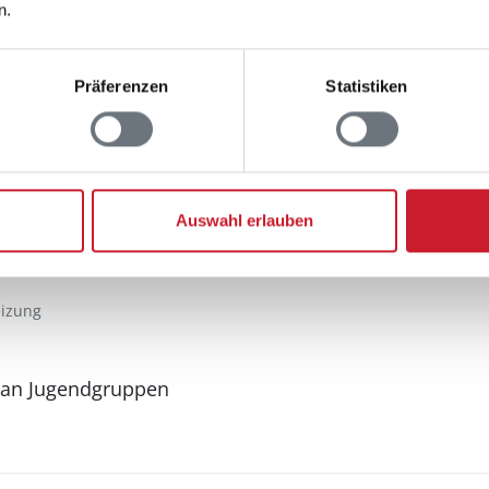
n.
Präferenzen
Statistiken
Aussenbereich
Gartenmöbel
Grill
Terrasse: 1
Auswahl erlauben
eizung
 an Jugendgruppen