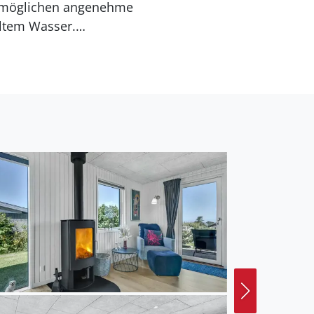
 ermöglichen angenehme
ltem Wasser.
oller Sonne und
eit.