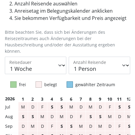
Anzahl Reisende auswählen
Anreisetag im Belegungskalender anklicken
Sie bekommen Verfügbarkeit und Preis angezeigt
Bitte beachten Sie, dass sich bei Änderungen des
Reisezeitraumes auch Änderungen bei der
Hausbeschreibung und/oder der Ausstattung ergeben
können.
Reisedauer
Anzahl Reisende
frei
belegt
gewählter Zeitraum
2026
1
2
3
4
5
6
7
8
9
10
11
12
M
D
F
S
S
M
D
M
D
F
S
S
S
S
M
D
M
D
F
S
S
M
D
M
D
M
D
F
S
S
M
D
M
D
F
S