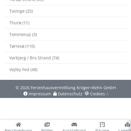
Tasinge (25)
Thurø (11)
Tommerup (3)
Tørresø (110)
Varbjerg / Bro Strand (74)
Vejlby Fed (48)
© 2026 Ferienhausvermittlung Kröger+Rehn GmbH
Impressum
Datenschutz
Cookies
∴
Beschreibung
Bilder
Ausstattung
Räume
Lagep