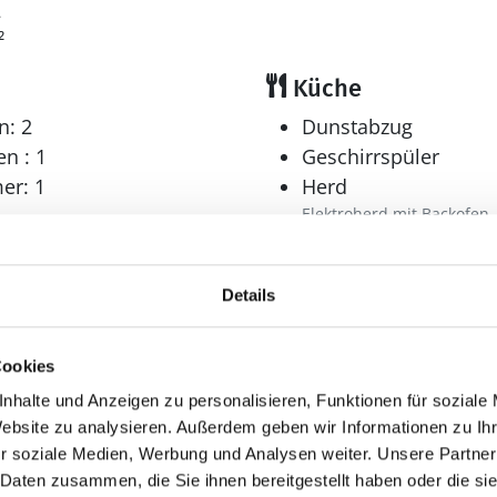
2
²
Küche
n: 2
Dunstabzug
n : 1
Geschirrspüler
er: 1
Herd
Elektroherd mit Backofen
Kaffeemaschine
Kühlschrank
Details
Mikrowelle
Tiefkühler: 10 l
Gefrierfach
Cookies
Wellness
nhalte und Anzeigen zu personalisieren, Funktionen für soziale
Website zu analysieren. Außerdem geben wir Informationen zu I
Gratis Schwimmbad
r soziale Medien, Werbung und Analysen weiter. Unsere Partner
r: 1
Pool
 Daten zusammen, die Sie ihnen bereitgestellt haben oder die s
Privater Aussenpool