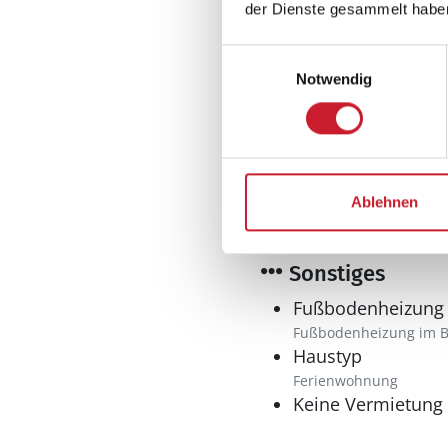
Anzahl Toiletten: 1
der Dienste gesammelt habe
Dusche
Trockner
Einwilligungsauswahl
Notwendig
Gemeinschafts-Trockn
Multimedia
Internet
WLAN
Ablehnen
Sonstiges
Fußbodenheizung
Fußbodenheizung im 
Haustyp
Ferienwohnung
Keine Vermietung