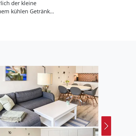
lich der kleine
inem kühlen Getränk
Wasser verbringen und
 Faaborg mit seinen
aborg Museum und das
n Südfünen beim
ten Inseln oder