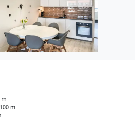
0 m
 100 m
m