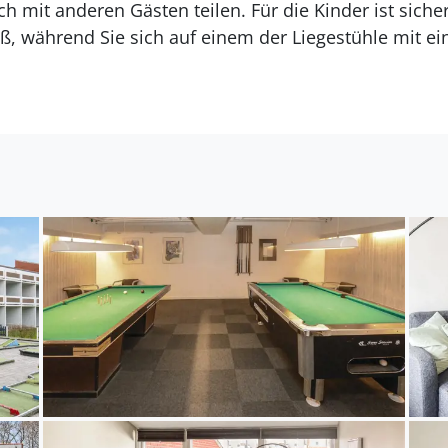
ch mit anderen Gästen teilen. Für die Kinder ist sicher
aß, während Sie sich auf einem der Liegestühle mit e
or Ihrer Haustür, so dass Sie erholsame Stunden am 
üdfünische Inselwelt genießen können. Entdecken Sie
en Gassen und dem Hafen oder besuchen Sie das Fa
 Umgebung. Erkunden Sie die hügelige Landschaft vo
, unternehmen Sie eine Bootsfahrt zu den vorgelager
 Natur.