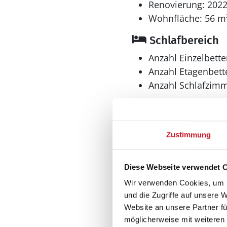
Renovierung: 202
Wohnfläche: 56 m
Schlafbereich
Anzahl Einzelbette
Anzahl Etagenbette
Anzahl Schlafzimm
Zustimmung
Diese Webseite verwendet 
Bad
Wir verwenden Cookies, um I
und die Zugriffe auf unsere 
Anzahl Duschen: 1
Website an unsere Partner fü
Anzahl Badezimme
möglicherweise mit weiteren