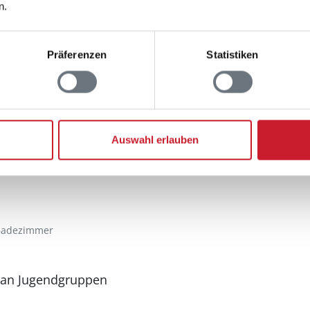
n.
Sauna
Gemeinsame Sauna
Präferenzen
Statistiken
er
Aussenbereich
Gartenmöbel
Grill
Auswahl erlauben
Gemeinschafts-Grill
Terrasse: 1
Badezimmer
 an Jugendgruppen