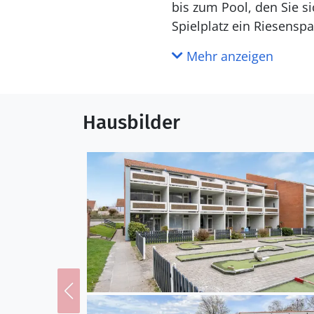
bis zum Pool, den Sie si
Spielplatz ein Riesensp
entspannen können.
Mehr anzeigen
Das Meer liegt direkt v
die Aussicht über die s
Hausbilder
bunten Häusern, klein
Schloss Egeskov in der
Wandern oder Radfahren
genießen Sie die ruhige