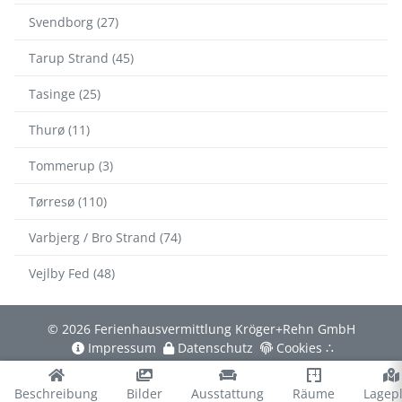
Svendborg (27)
Tarup Strand (45)
Tasinge (25)
Thurø (11)
Tommerup (3)
Tørresø (110)
Varbjerg / Bro Strand (74)
Vejlby Fed (48)
© 2026 Ferienhausvermittlung Kröger+Rehn GmbH
Impressum
Datenschutz
Cookies
∴
Beschreibung
Bilder
Ausstattung
Räume
Lagep