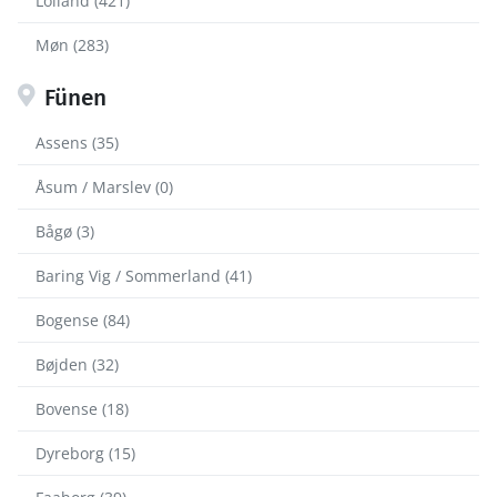
Lolland (421)
Møn (283)
Fünen
Assens (35)
Åsum / Marslev (0)
Bågø (3)
Baring Vig / Sommerland (41)
Bogense (84)
Bøjden (32)
Bovense (18)
Dyreborg (15)