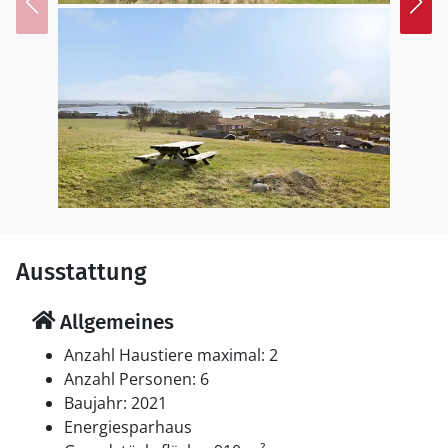
Unten an der Bucht gibt es eine Anlegestelle, an der Sie
ein Schlauchboot oder ein kleines Segelboot zu Wasser
lassen können. Zudem ist die Bucht von Helnæs
surffreundlich, auch für Anfänger. Bei windigem Wetter
werden Sie eine Menge Surfer auf dem Wasser sehen.
Die Gegend ist ebenfalls ein Paradies für Angler und
Sie brauchen nur wenige hundert Meter laufen, um
Ihre Köder in die Bucht zu werfen. Für ganzjährigen
Badespaß lädt Sie der Steg am Wasser zum
Schwimmen ein.
Ausstattung
Allgemeines
Anzahl Haustiere maximal: 2
Anzahl Personen: 6
Baujahr: 2021
Energiesparhaus