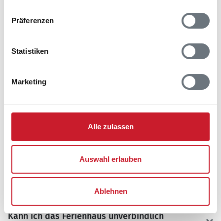
M
D
F
S
S
M
D
M
D
F
S
S
Präferenzen
F
S
S
M
D
M
D
F
S
S
M
D
M
D
M
D
F
S
S
M
D
M
D
F
Statistiken
M
D
F
S
S
M
D
M
D
F
S
S
Marketing
frei
belegt
gewählter Zeitraum
FAQ
Alle zulassen
Häufig gestellte Fragen zu Ferienhäusern unseres
Partners
Novasol
.
Auswahl erlauben
Wie hoch sind die Nebenkosten?
Ablehnen
Kann ich das Ferienhaus unverbindlich