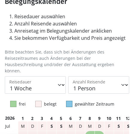
Belegungskalender
Reisedauer auswählen
Anzahl Reisende auswählen
Anreisetag im Belegungskalender anklicken
Sie bekommen Verfügbarkeit und Preis angezeigt
Bitte beachten Sie, dass sich bei Änderungen des
Reisezeitraumes auch Änderungen bei der
Hausbeschreibung und/oder der Ausstattung ergeben
können.
Reisedauer
Anzahl Reisende
frei
belegt
gewählter Zeitraum
2026
1
2
3
4
5
6
7
8
9
10
11
12
M
D
F
S
S
M
D
M
D
F
S
S