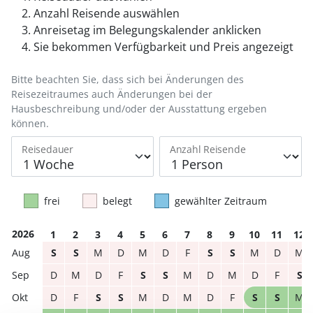
Anzahl Reisende auswählen
Anreisetag im Belegungskalender anklicken
Sie bekommen Verfügbarkeit und Preis angezeigt
Bitte beachten Sie, dass sich bei Änderungen des
Reisezeitraumes auch Änderungen bei der
Hausbeschreibung und/oder der Ausstattung ergeben
können.
Reisedauer
Anzahl Reisende
frei
belegt
gewählter Zeitraum
2026
1
2
3
4
5
6
7
8
9
10
11
12
S
S
M
D
M
D
F
S
S
M
D
M
D
M
D
F
S
S
M
D
M
D
F
S
D
F
S
S
M
D
M
D
F
S
S
M