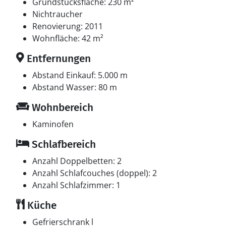
befinden sich im Wohnzimmer.
Grundstücksfläche: 230 m²
Nichtraucher
Multimedien
Renovierung: 2011
In der Ferienunterkunft gibt es einen Fernseher.1
Wohnfläche: 42 m²
Chromecast. Radio. Mindestens 4 dänische
Entfernungen
Fernsehsender. Mindestens 4 deutsche
Fernsehsender. Es steht kabellose Internetverbindung
Abstand Einkauf: 5.000 m
zur Verfügung.
Abstand Wasser: 80 m
Wohnbereich
Kaminofen
Schlafbereich
Anzahl Doppelbetten: 2
Anzahl Schlafcouches (doppel): 2
Anzahl Schlafzimmer: 1
Küche
Gefrierschrank l