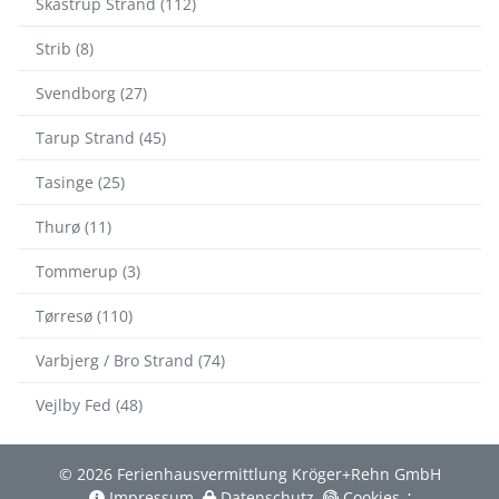
Skastrup Strand (112)
Strib (8)
Svendborg (27)
Tarup Strand (45)
Tasinge (25)
Thurø (11)
Tommerup (3)
Tørresø (110)
Varbjerg / Bro Strand (74)
Vejlby Fed (48)
© 2026 Ferienhausvermittlung Kröger+Rehn GmbH
Impressum
Datenschutz
Cookies
∴