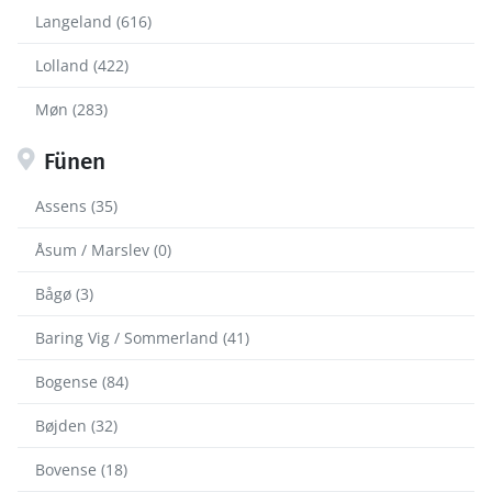
Langeland (616)
Lolland (422)
Møn (283)
Fünen
Assens (35)
Åsum / Marslev (0)
Bågø (3)
Baring Vig / Sommerland (41)
Bogense (84)
Bøjden (32)
Bovense (18)