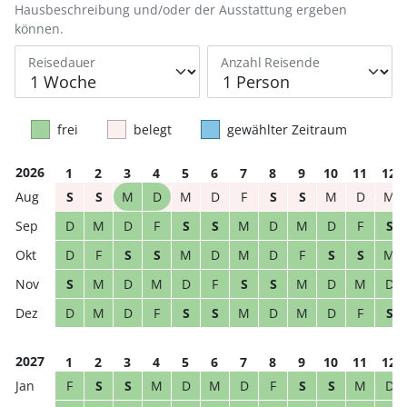
Hausbeschreibung und/oder der Ausstattung ergeben
können.
Reisedauer
Anzahl Reisende
frei
belegt
gewählter Zeitraum
2026
1
2
3
4
5
6
7
8
9
10
11
12
S
S
M
D
M
D
F
S
S
M
D
M
D
M
D
F
S
S
M
D
M
D
F
S
D
F
S
S
M
D
M
D
F
S
S
M
S
M
D
M
D
F
S
S
M
D
M
D
D
M
D
F
S
S
M
D
M
D
F
S
2027
1
2
3
4
5
6
7
8
9
10
11
12
F
S
S
M
D
M
D
F
S
S
M
D