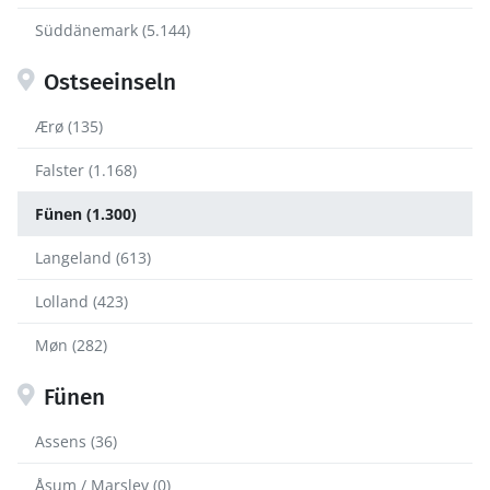
Süddänemark (5.144)
Ostseeinseln
Ærø (135)
Falster (1.168)
Fünen (1.300)
Langeland (613)
Lolland (423)
Møn (282)
Fünen
Assens (36)
Åsum / Marslev (0)