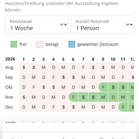
Hausbeschreibung und/oder der Ausstattung ergeben
können.
Reisedauer
Anzahl Reisende
frei
belegt
gewählter Zeitraum
2026
1
2
3
4
5
6
7
8
9
10
11
12
S
S
M
D
M
D
F
S
S
M
D
M
D
M
D
F
S
S
M
D
M
D
F
S
D
F
S
S
M
D
M
D
F
S
S
M
S
M
D
M
D
F
S
S
M
D
M
D
D
M
D
F
S
S
M
D
M
D
F
S
2027
1
2
3
4
5
6
7
8
9
10
11
12
F
S
S
M
D
M
D
F
S
S
M
D