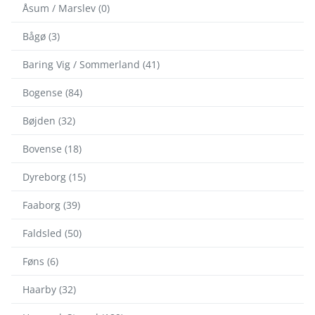
Åsum / Marslev (0)
Bågø (3)
Baring Vig / Sommerland (41)
Bogense (84)
Bøjden (32)
Bovense (18)
Dyreborg (15)
Faaborg (39)
Faldsled (50)
Føns (6)
Haarby (32)