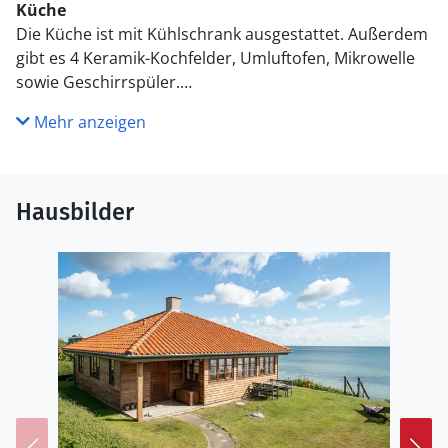
Küche
Die Küche ist mit Kühlschrank ausgestattet. Außerdem
gibt es 4 Keramik-Kochfelder, Umluftofen, Mikrowelle
sowie Geschirrspüler.
Mehr anzeigen
WC und Bad
Es gibt 1 Badezimmer mit Duschnische und 1 Toilette..
Fußbodenheizung in 1 Badezimmer.
Hausbilder
Draußen
Die Ferienunterkunft liegt auf einem 960 m² großen
Gartengrundstück. Die Entfernung zum Meer beträgt
10 m. Die nächste Einkaufsmöglichkeit liegt 7000 m
entfernt. Es steht ein 50 m² Terrassenareal zur
Verfügung. Es steht ein Grill zur Verfügung. Parkplatz
auf dem Grundstück.
Einrichtung
Das Ferienhaus eignet sich für 4 Personen. Die