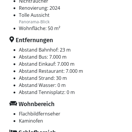
Ferienhaus in Martofte die ideale Wahl für einen
Nichtraucher
unvergesslichen Urlaub. Ob Sie Ruhe und
Renovierung: 2024
Entspannung oder Abenteuer und Aktivitäten suchen,
Tolle Aussicht
hier werden Sie fündig. Willkommen zu einem
Panorama-Blick
Wohnfläche: 50 m²
unvergesslichen Urlaubserlebnis!
Entfernungen
Abstand Bahnhof: 23 m
Abstand Bus: 7.000 m
Abstand Einkauf: 7.000 m
Abstand Restaurant: 7.000 m
Abstand Strand: 30 m
Abstand Wasser: 0 m
Abstand Tennisplatz: 0 m
Wohnbereich
Flachbildfernseher
Kaminofen