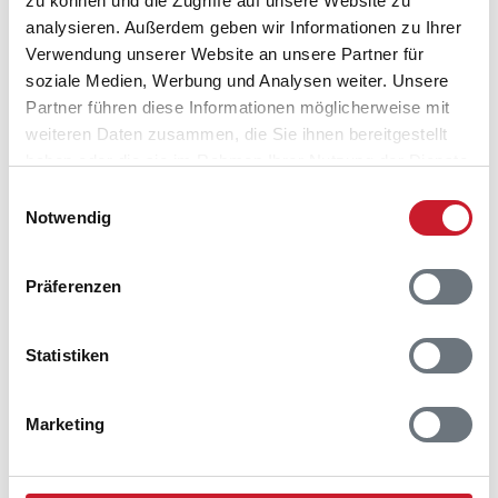
zu können und die Zugriffe auf unsere Website zu
M
D
M
D
F
S
S
M
D
M
D
F
analysieren. Außerdem geben wir Informationen zu Ihrer
D
F
S
S
M
D
M
D
F
S
S
M
Verwendung unserer Website an unsere Partner für
S
S
M
D
M
D
F
S
S
M
D
M
soziale Medien, Werbung und Analysen weiter. Unsere
Partner führen diese Informationen möglicherweise mit
D
M
D
F
S
S
M
D
M
D
F
S
weiteren Daten zusammen, die Sie ihnen bereitgestellt
D
F
S
S
M
D
M
D
F
S
S
M
haben oder die sie im Rahmen Ihrer Nutzung der Dienste
S
M
D
M
D
F
S
S
M
D
M
D
gesammelt haben.
Einwilligungsauswahl
Notwendig
M
D
F
S
S
M
D
M
D
F
S
S
F
S
S
M
D
M
D
F
S
S
M
D
Präferenzen
M
D
M
D
F
S
S
M
D
M
D
F
M
D
F
S
S
M
D
M
D
F
S
S
Statistiken
2028
1
2
3
4
5
6
7
8
9
10
11
12
S
S
M
D
M
D
F
S
S
M
D
M
Marketing
D
M
D
F
S
S
M
D
M
D
F
S
M
D
F
S
S
M
D
M
D
F
S
S