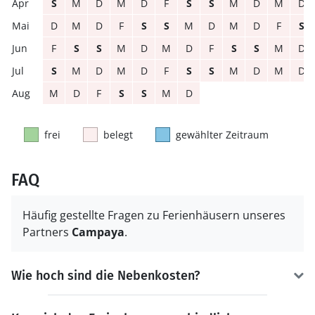
S
M
D
M
D
F
S
S
M
D
M
D
D
M
D
F
S
S
M
D
M
D
F
S
F
S
S
M
D
M
D
F
S
S
M
D
S
M
D
M
D
F
S
S
M
D
M
D
M
D
F
S
S
M
D
frei
belegt
gewählter Zeitraum
FAQ
Häufig gestellte Fragen zu Ferienhäusern unseres
Partners
Campaya
.
Wie hoch sind die Nebenkosten?