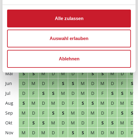
D
M
D
F
S
S
M
D
M
D
F
S
Alle zulassen
2027
1
2
3
4
5
6
7
8
9
10
11
12
F
S
S
M
D
M
D
F
S
S
M
D
Auswahl erlauben
M
D
M
D
F
S
S
M
D
M
D
F
M
D
M
D
F
S
S
M
D
M
D
F
Ablehnen
D
F
S
S
M
D
M
D
F
S
S
M
S
S
M
D
M
D
F
S
S
M
D
M
D
M
D
F
S
S
M
D
M
D
F
S
D
F
S
S
M
D
M
D
F
S
S
M
S
M
D
M
D
F
S
S
M
D
M
D
M
D
F
S
S
M
D
M
D
F
S
S
F
S
S
M
D
M
D
F
S
S
M
D
M
D
M
D
F
S
S
M
D
M
D
F