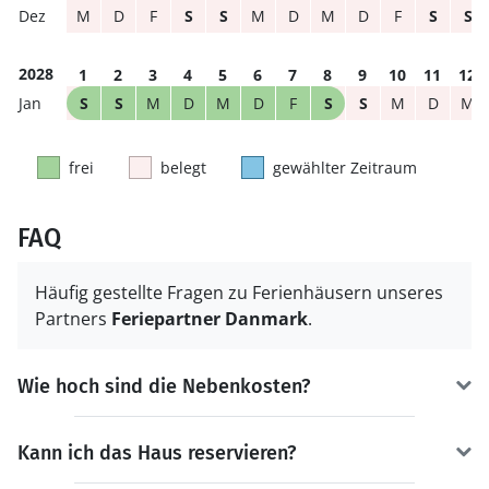
M
D
F
S
S
M
D
M
D
F
S
S
2028
1
2
3
4
5
6
7
8
9
10
11
12
S
S
M
D
M
D
F
S
S
M
D
M
frei
belegt
gewählter Zeitraum
FAQ
Häufig gestellte Fragen zu Ferienhäusern unseres
Partners
Feriepartner Danmark
.
Wie hoch sind die Nebenkosten?
Kann ich das Haus reservieren?