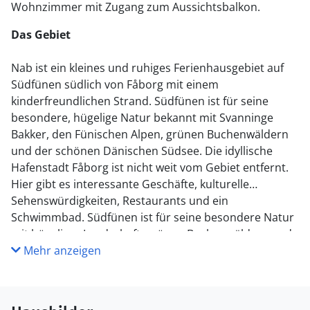
Wohnzimmer mit Zugang zum Aussichtsbalkon.
Das Gebiet
Nab ist ein kleines und ruhiges Ferienhausgebiet auf
Südfünen südlich von F
å
borg mit einem
kinderfreundlichen Strand. Südfünen ist für seine
besondere, hügelige Natur bekannt mit Svanninge
Bakker, den Fünischen Alpen, grünen Buchenwäldern
und der schönen Dänischen Südsee.
Die idyllische
Hafenstadt Fåborg ist nicht weit vom Gebiet entfernt.
Hier gibt es interessante Geschäfte, kulturelle
Sehenswürdigkeiten, Restaurants und ein
Schwimmbad. Südfünen ist für seine besondere Natur
mit hügeliger Landschaft, grünen Buchenwäldern und
idyllischen Bauernhäusern
Mehr anzeigen
bekannt. Machen Sie einen
Tagesausflug zu den Inseln Lyø, Avernakø oder Ærø.
Die Fähre legt täglich vom Hafen in Fåborg ab.