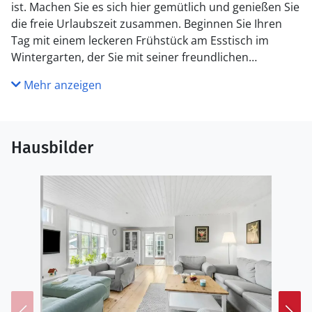
ist. Machen Sie es sich hier gemütlich und genießen Sie
die freie Urlaubszeit zusammen. Beginnen Sie Ihren
Tag mit einem leckeren Frühstück am Esstisch im
Wintergarten, der Sie mit seiner freundlichen
Atmosphäre erwartet.
Mehr anzeigen
Treten Sie hinaus in den liebevoll gestalteten Garten
und entspannen Sie sich auf der Terrasse. Nutzen Sie
die Gartenmöbel für gesellige Grillabende und
Hausbilder
genießen Sie die frische Luft. Die Kinder können sich
auf der Nestschaukel im Garten vergnügen, während
Sie die Ruhe und die Sonne genießen.
Besuchen Sie das beeindruckende Nyborg Slot, eine
der ältesten Burgen Dänemarks, und tauchen Sie in die
spannende Geschichte ein. Machen Sie einen
Spaziergang durch die malerische Altstadt von Nyborg
und genießen Sie die charmante Atmosphäre. Für
Naturliebhaber bietet sich ein Ausflug zum Naturpark