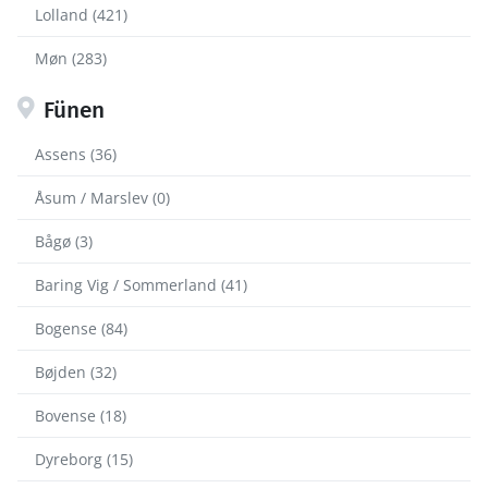
Lolland (421)
Møn (283)
Fünen
Assens (36)
Åsum / Marslev (0)
Bågø (3)
Baring Vig / Sommerland (41)
Bogense (84)
Bøjden (32)
Bovense (18)
Dyreborg (15)