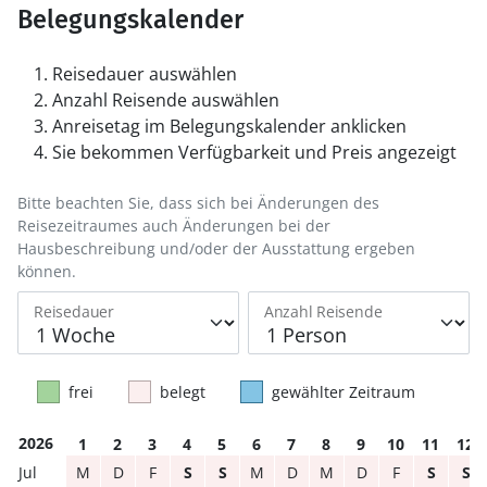
Belegungskalender
Reisedauer auswählen
Anzahl Reisende auswählen
Anreisetag im Belegungskalender anklicken
Sie bekommen Verfügbarkeit und Preis angezeigt
Bitte beachten Sie, dass sich bei Änderungen des
Reisezeitraumes auch Änderungen bei der
Hausbeschreibung und/oder der Ausstattung ergeben
können.
Reisedauer
Anzahl Reisende
frei
belegt
gewählter Zeitraum
2026
1
2
3
4
5
6
7
8
9
10
11
12
M
D
F
S
S
M
D
M
D
F
S
S