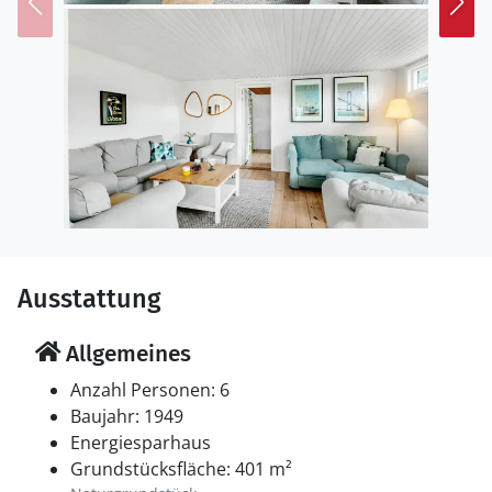
Hindsholm an, wo Sie wunderschöne Wander- und
Radwege entlang der Küste entdecken können.
Machen Sie auch einen Ausflug über die imposante
Große-Belt-Brücke auf die Hauptstadtinsel Seeland.
Lassen Sie am Ende des Tages im gemütlichen
Wohnbereich die Erlebnisse des Tages Revue
passieren und freuen Sie sich auf den nächsten
schönen Urlaubstag.
Ausstattung
Allgemeines
Anzahl Personen: 6
Baujahr: 1949
Energiesparhaus
Grundstücksfläche: 401 m²