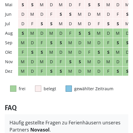
S
S
M
D
M
D
F
S
S
M
D
M
D
M
D
F
S
S
M
D
M
D
F
S
D
F
S
S
M
D
M
D
F
S
S
M
S
M
D
M
D
F
S
S
M
D
M
D
M
D
F
S
S
M
D
M
D
F
S
S
F
S
S
M
D
M
D
F
S
S
M
D
M
D
M
D
F
S
S
M
D
M
D
F
M
D
F
S
S
M
D
M
D
F
S
S
frei
belegt
gewählter Zeitraum
FAQ
Häufig gestellte Fragen zu Ferienhäusern unseres
Partners
Novasol
.