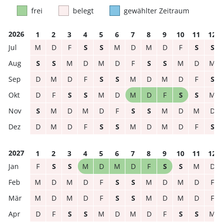
frei
belegt
gewählter Zeitraum
2026
1
2
3
4
5
6
7
8
9
10
11
12
M
D
F
S
S
M
D
M
D
F
S
S
S
S
M
D
M
D
F
S
S
M
D
M
D
M
D
F
S
S
M
D
M
D
F
S
D
F
S
S
M
D
M
D
F
S
S
M
S
M
D
M
D
F
S
S
M
D
M
D
D
M
D
F
S
S
M
D
M
D
F
S
2027
1
2
3
4
5
6
7
8
9
10
11
12
F
S
S
M
D
M
D
F
S
S
M
D
M
D
M
D
F
S
S
M
D
M
D
F
M
D
M
D
F
S
S
M
D
M
D
F
D
F
S
S
M
D
M
D
F
S
S
M