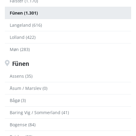
Falster (1.170)
Fünen (1.301)
Langeland (616)
Lolland (422)
Møn (283)
Fünen
Assens (35)
Åsum / Marslev (0)
Bågø (3)
Baring Vig / Sommerland (41)
Bogense (84)