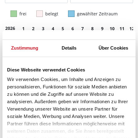
frei
belegt
gewählter Zeitraum
2026
1
2
3
4
5
6
7
8
9
10
11
12
M
D
F
S
S
M
D
M
D
F
S
S
S
S
M
D
M
D
F
S
S
M
D
M
Zustimmung
Details
Über Cookies
D
M
D
F
S
S
M
D
M
D
F
S
D
F
S
S
M
D
M
D
F
S
S
M
Diese Webseite verwendet Cookies
S
M
D
M
D
F
S
S
M
D
M
D
Wir verwenden Cookies, um Inhalte und Anzeigen zu
D
M
D
F
S
S
M
D
M
D
F
S
personalisieren, Funktionen für soziale Medien anbieten
zu können und die Zugriffe auf unsere Website zu
analysieren. Außerdem geben wir Informationen zu Ihrer
2027
1
2
3
4
5
6
7
8
9
10
11
12
Verwendung unserer Website an unsere Partner für
F
S
S
M
D
M
D
F
S
S
M
D
soziale Medien, Werbung und Analysen weiter. Unsere
M
D
M
D
F
S
S
M
D
M
D
F
Partner führen diese Informationen möglicherweise mit
M
D
M
D
F
S
S
M
D
M
D
F
weiteren Daten zusammen, die Sie ihnen bereitgestellt