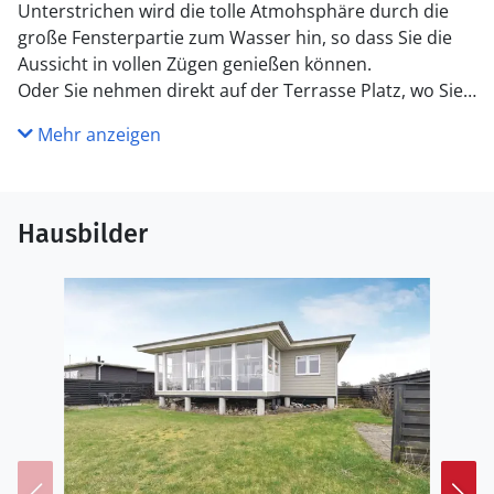
Unterstrichen wird die tolle Atmohsphäre durch die
große Fensterpartie zum Wasser hin, so dass Sie die
Aussicht in vollen Zügen genießen können.
Oder Sie nehmen direkt auf der Terrasse Platz, wo Sie
dann auch noch das Rauschen der Wellen hören
Mehr anzeigen
können.
Das Ferienhaus ist von 1930 und sehr gut
instandgehalten und renoviert. Eine schöne Küche
macht das Kochen regelrecht zum Vergnügen.
Hausbilder
Der Kaminofen im Wohnzimmer bietet Wärme und
gemütliche Stimmung.
Hier wohnen Sie in einer perfekten Lage für einen
Badeurlaub und gleichzeitig sind sehenswerte Orte wie
z. B. Odense in leicht erreichbar.