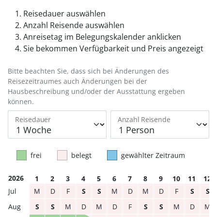
Reisedauer auswählen
Anzahl Reisende auswählen
Anreisetag im Belegungskalender anklicken
Sie bekommen Verfügbarkeit und Preis angezeigt
Bitte beachten Sie, dass sich bei Änderungen des
Reisezeitraumes auch Änderungen bei der
Hausbeschreibung und/oder der Ausstattung ergeben
können.
Reisedauer
Anzahl Reisende
frei
belegt
gewählter Zeitraum
2026
1
2
3
4
5
6
7
8
9
10
11
12
M
D
F
S
S
M
D
M
D
F
S
S
S
S
M
D
M
D
F
S
S
M
D
M