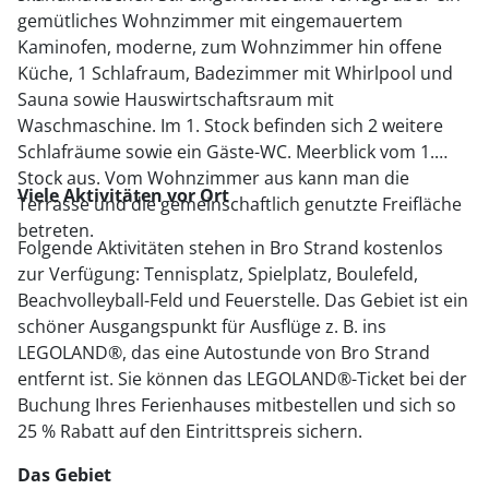
gemütliches Wohnzimmer mit eingemauertem
Kaminofen, moderne, zum Wohnzimmer hin offene
Küche, 1 Schlafraum, Badezimmer mit Whirlpool und
Sauna sowie Hauswirtschaftsraum mit
Waschmaschine.
Im 1.
Stock befinden sich 2 weitere
Schlafräume sowie ein Gäste-WC. Meerblick vom 1.
Stock aus. Vom Wohnzimmer aus kann man die
Viele Aktivitä
ten vor Ort
Terrasse und die gemeinschaftlich genutzte Freifläche
betreten.
Folgende Aktivitäten stehen in Bro Strand kostenlos
zur Verfü
gung: Tennisplatz, Spielplatz, Boulefeld,
Beachvolleyball-Feld und Feuerstelle. Das Gebiet ist ein
sch
öner Ausgangspunkt fü
r
Ausflü
ge z. B. ins
LEGOLAND®
, das eine Autostunde von Bro Strand
entfernt ist
.
Sie k
ö
nnen das
LEGOLAND®
-Ticket bei der
Buchung Ihres Ferienhauses mitbestellen und sich so
25 % Rabatt auf den Eintrittspreis sichern.
Das Gebiet