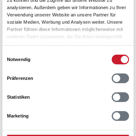
zu können und die Zugriffe auf unsere Website zu
analysieren. Außerdem geben wir Informationen zu Ihrer
Verwendung unserer Website an unsere Partner für
soziale Medien, Werbung und Analysen weiter. Unsere
Partner führen diese Informationen möglicherweise mit
weiteren Daten zusammen, die Sie ihnen bereitgestellt
haben oder die sie im Rahmen Ihrer Nutzung der Dienste
gesammelt haben.
Einwilligungsauswahl
Notwendig
Präferenzen
Statistiken
Belegungskalender
Reisedauer auswählen
Marketing
Anzahl Reisende auswählen
Anreisetag im Belegungskalender anklicken