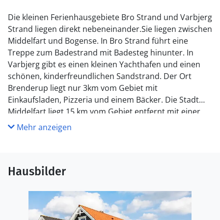
Die kleinen Ferienhausgebiete Bro Strand und Varbjerg
Strand liegen direkt nebeneinander
.
Sie
liegen zwischen
Middelfart und Bogense. In Bro Strand führt eine
Treppe zum Badestrand mit Badesteg hinunter. In
Varbjerg gibt es einen kleinen Yachthafen und einen
schönen, kinderfreundlichen Sandstrand.
Der Ort
Brenderup liegt nur 3km vom Gebiet mit
Einkaufsladen, Pizzeria und einem Bäcker.
Die Stadt
Middelfart liegt 15 km vom Gebiet entfernt mit einer
schönen Fußgängerzone, Restaurants und einer
Mehr anzeigen
restaurierten Hafenfront. 30 Autominuten vom Gebiet
entfernt liegt Odense, die größte Stadt auf Fünen. Zu
Odenses großen Attraktionen zählen u.a. der
Zoo, das
Hausbilder
Hans Christian Andersen-Haus und viele interessante
Museen. Odense verfügt über ein kilometerlanges Netz
an Fußgängerzonen mit vielen Geschäften, Cafés und
Restaurants. Von der Innenstadt aus kann man eine
idyllische Bootsfahrt auf dem Fluss Odense Å