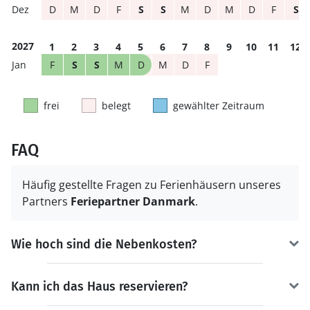
D
M
D
F
S
S
M
D
M
D
F
S
2027
1
2
3
4
5
6
7
8
9
10
11
12
F
S
S
M
D
M
D
F
frei
belegt
gewählter Zeitraum
FAQ
Häufig gestellte Fragen zu Ferienhäusern unseres
Partners
Feriepartner Danmark
.
Wie hoch sind die Nebenkosten?
Kann ich das Haus reservieren?