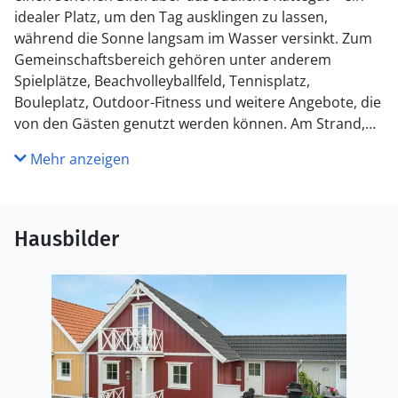
idealer Platz, um den Tag ausklingen zu lassen,
während die Sonne langsam im Wasser versinkt. Zum
Gemeinschaftsbereich gehören unter anderem
Spielplätze, Beachvolleyballfeld, Tennisplatz,
Bouleplatz, Outdoor-Fitness und weitere Angebote, die
von den Gästen genutzt werden können. Am Strand,
der nur 250 m vom Haus entfernt ist, steht im Sommer
Mehr anzeigen
ein Badesteg zur Verfügung.
Küche
Die Küche ist mit Kühlschrank ausgestattet. Außerdem
Hausbilder
gibt es 4 Keramik-Kochfelder, Umluftofen, Mikrowelle
sowie Geschirrspüler.
WC und Bad
Es gibt 1 Badezimmer mit Duschnische und 2 Toiletten,
davon 1 Gästetoilette. Fußbodenheizung in 1
Badezimmer. Es steht eine Sauna zur Verfügung in der